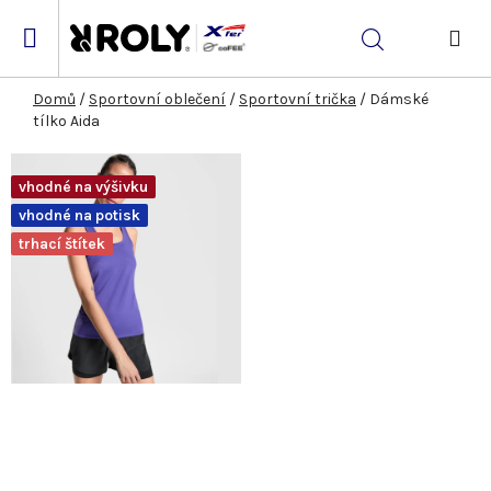
Přejít
na
Hledat
obsah
NÁK
KOŠ
Domů
/
Sportovní oblečení
/
Sportovní trička
/
Dámské
tílko Aida
vhodné na výšivku
vhodné na potisk
trhací štítek