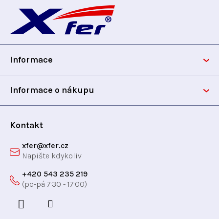
á
p
Informace
a
t
Informace o nákupu
í
Kontakt
xfer
@
xfer.cz
+420 543 235 219