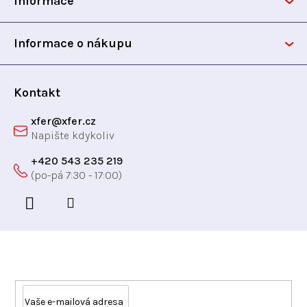
Informace
a
t
Informace o nákupu
í
Kontakt
xfer
@
xfer.cz
+420 543 235 219
Odebírat newsletter