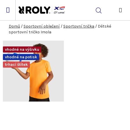
Přejít
na
Hledat
obsah
NÁK
KOŠ
Domů
/
Sportovní oblečení
/
Sportovní trička
/
Dětské
sportovní tričko Imola
vhodné na výšivku
vhodné na potisk
trhací štítek