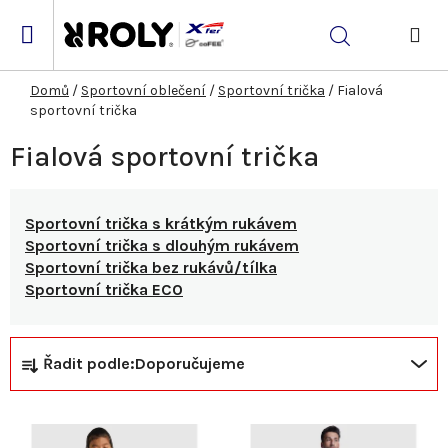
Přejít
na
Hledat
obsah
NÁK
KOŠ
Domů
/
Sportovní oblečení
/
Sportovní trička
/
Fialová
sportovní trička
Fialová sportovní trička
Sportovní trička s krátkým rukávem
Sportovní trička s dlouhým rukávem
Sportovní trička bez rukávů/tílka
Sportovní trička ECO
Ř
V
Řadit podle:
Doporučujeme
a
ý