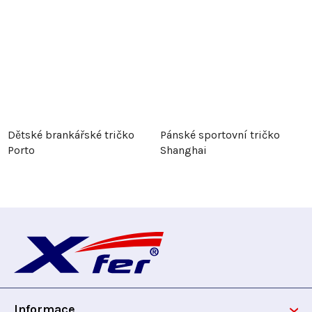
Dětské brankářské tričko
Pánské sportovní tričko
Porto
Shanghai
Z
á
p
Informace