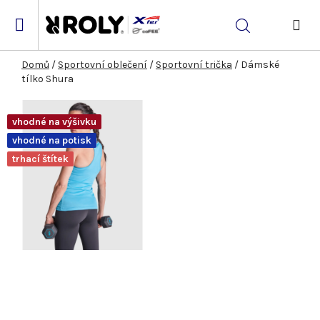
Přejít
na
Hledat
obsah
NÁK
KOŠ
Domů
/
Sportovní oblečení
/
Sportovní trička
/
Dámské
tílko Shura
vhodné na výšivku
vhodné na potisk
trhací štítek