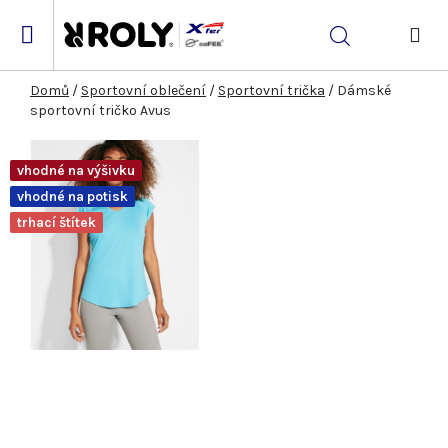
Přejít
na
Hledat
obsah
NÁK
KOŠ
Domů
/
Sportovní oblečení
/
Sportovní trička
/
Dámské
sportovní tričko Avus
vhodné na výšivku
vhodné na potisk
trhací štítek