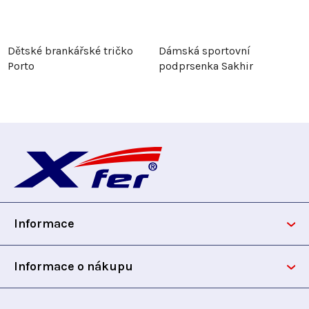
Dětské brankářské tričko
Dámská sportovní
Porto
podprsenka Sakhir
Z
á
p
Informace
a
t
Informace o nákupu
í