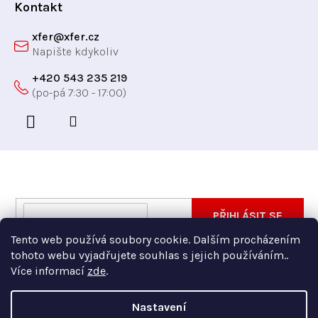
Kontakt
xfer
@
xfer.cz
+420 543 235 219
Odebírat newsletter
Vložte svůj e-mail a my vám budeme zasílat informace
E-
PŘIHLÁSIT SE
o nových produktech na našem e-shopu.
mail
Tento web používá soubory cookie. Dalším procházením
Vložením e-mailu souhlasíte s
podmínkami ochrany
tohoto webu vyjadřujete souhlas s jejich používáním..
osobních údajů
Více informací
zde
.
Nastavení