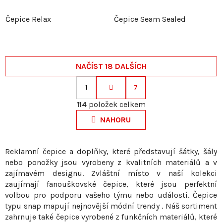
Čepice Relax
Čepice Seam Sealed
NAČÍST 18 DALŠÍCH
1
7
S
O
t
114
položek celkem
v
r
NAHORU
l
á
á
n
d
k
Reklamní čepice a doplňky, které představují šátky, šály
a
nebo ponožky jsou vyrobeny z kvalitních materiálů a v
o
c
zajímavém designu. Zvláštní místo v naší kolekci
v
í
zaujímají fanouškovské čepice, které jsou perfektní
á
p
volbou pro podporu vašeho týmu nebo události. Čepice
n
r
typu snap mapují nejnovější módní trendy . Náš sortiment
í
v
zahrnuje také čepice vyrobené z funkčních materiálů, které