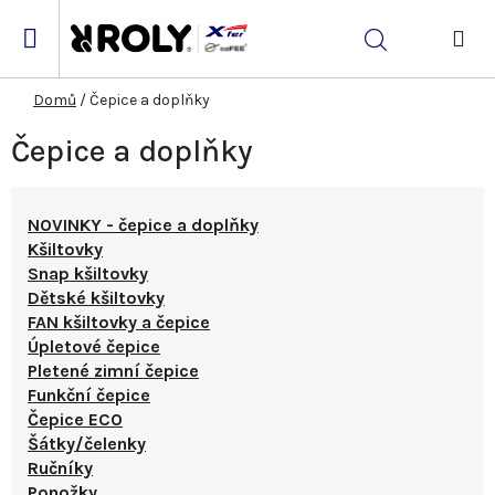
Přejít
na
Hledat
obsah
NÁK
KOŠ
Domů
/
Čepice a doplňky
Čepice a doplňky
NOVINKY - čepice a doplňky
Kšiltovky
Snap kšiltovky
Dětské kšiltovky
FAN kšiltovky a čepice
Úpletové čepice
Pletené zimní čepice
Funkční čepice
Čepice ECO
Šátky/čelenky
Ručníky
Ponožky