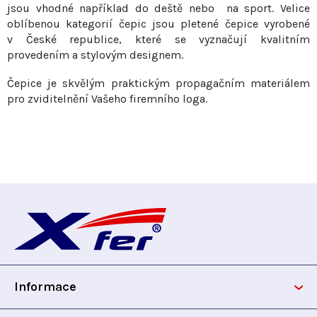
jsou vhodné například do deště nebo na sport. Velice
k
oblíbenou kategorií čepic jsou pletené čepice vyrobené
y
v České republice, které se vyznačují kvalitním
v
provedením a stylovým designem.
ý
p
Čepice je skvělým praktickým propagačním materiálem
i
pro zviditelnění Vašeho firemního loga.
s
u
Z
á
p
Informace
a