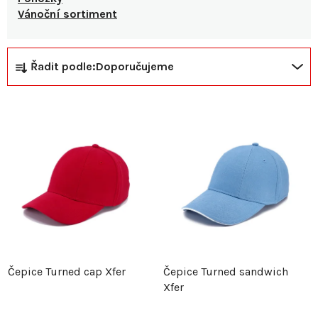
Vánoční sortiment
Ř
V
Řadit podle:
Doporučujeme
a
ý
z
p
e
i
n
s
í
p
p
r
Čepice Turned cap Xfer
Čepice Turned sandwich
Xfer
r
o