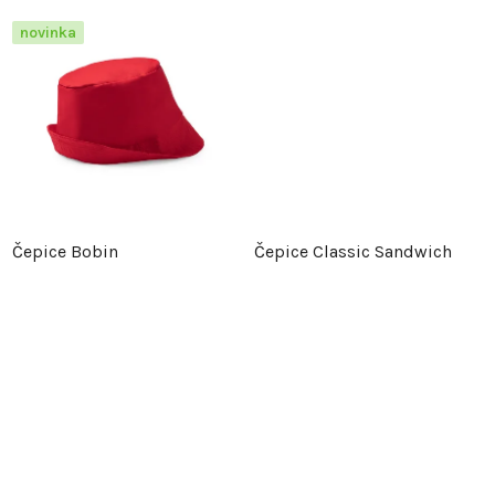
o
d
novinka
d
u
u
k
k
t
t
ů
Čepice Bobin
Čepice Classic Sandwich
ů