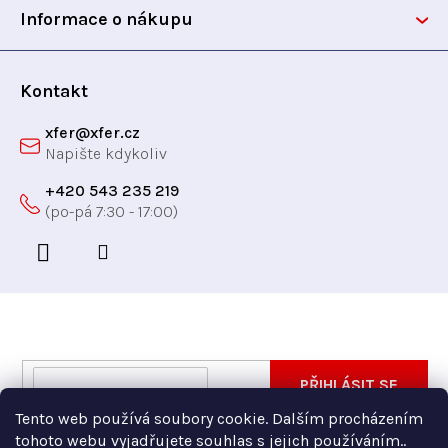
t
Informace o nákupu
í
Kontakt
xfer
@
xfer.cz
+420 543 235 219
Odebírat newsletter
Vložte svůj e-mail a my vám budeme zasílat informace
E-
PŘIHLÁSIT SE
o nových produktech na našem e-shopu.
mail
Tento web používá soubory cookie. Dalším procházením
Vložením e-mailu souhlasíte s
podmínkami ochrany
tohoto webu vyjadřujete souhlas s jejich používáním..