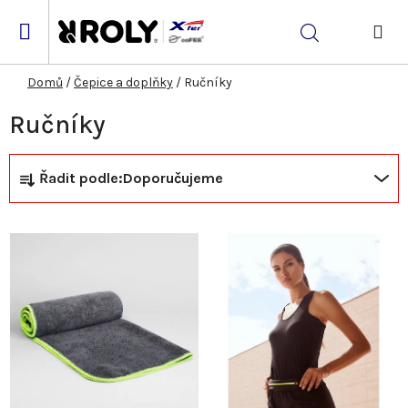
Přejít
na
Hledat
obsah
NÁK
KOŠ
Domů
/
Čepice a doplňky
/
Ručníky
Ručníky
Ř
V
Řadit podle:
Doporučujeme
a
ý
z
p
e
i
n
s
í
p