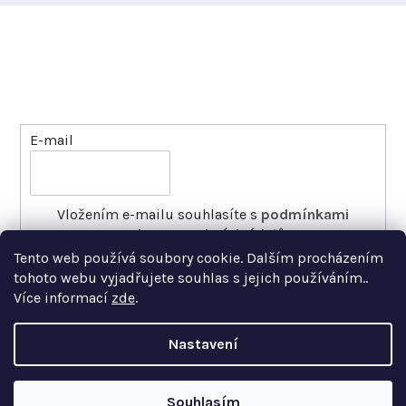
Odebírat newsletter
Vložte svůj e-mail a my vám budeme zasílat informace
o nových produktech na našem e-shopu.
E-mail
Vložením e-mailu souhlasíte s
podmínkami
ochrany osobních údajů
Tento web používá soubory cookie. Dalším procházením
PŘIHLÁSIT SE
tohoto webu vyjadřujete souhlas s jejich používáním..
Více informací
zde
.
Nastavení
Copyright 2026
Xfer
. Všechna práva vyhrazena.
Souhlasím