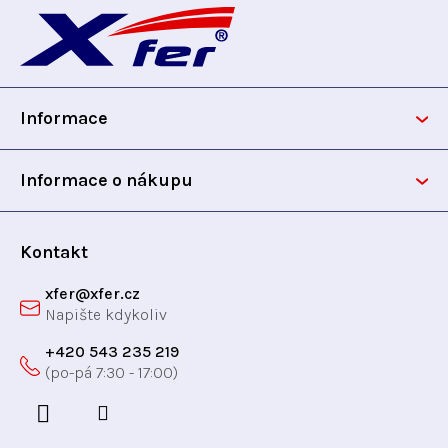
á
p
Informace
a
t
Informace o nákupu
í
Kontakt
xfer
@
xfer.cz
+420 543 235 219