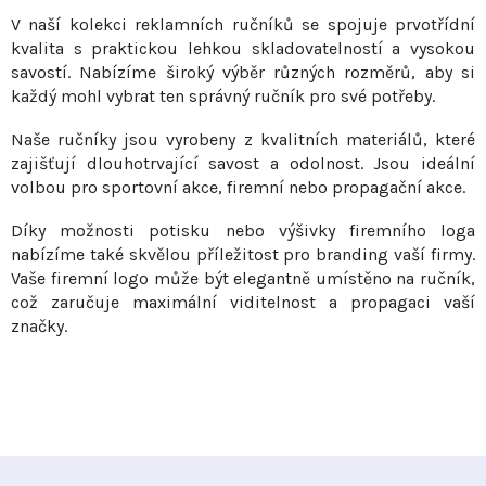
v
V naší kolekci reklamních ručníků se spojuje prvotřídní
l
kvalita s praktickou lehkou skladovatelností a vysokou
á
savostí. Nabízíme široký výběr různých rozměrů, aby si
d
každý mohl vybrat ten správný ručník pro své potřeby.
a
c
Naše ručníky jsou vyrobeny z kvalitních materiálů, které
í
zajišťují dlouhotrvající savost a odolnost. Jsou ideální
p
volbou pro sportovní akce, firemní nebo propagační akce.
r
Díky možnosti potisku nebo výšivky firemního loga
v
nabízíme také skvělou příležitost pro branding vaší firmy.
k
Vaše firemní logo může být elegantně umístěno na ručník,
y
což zaručuje maximální viditelnost a propagaci vaší
v
značky.
ý
p
i
s
u
Z