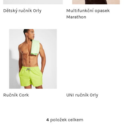
p
r
Dětský ručník Orly
Multifunkční opasek
Marathon
r
o
o
d
d
u
u
k
k
t
t
ů
Ručník Cork
UNI ručník Orly
ů
4
položek celkem
O