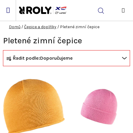
Přejít
na
Hledat
obsah
NÁK
KOŠ
Domů
/
Čepice a doplňky
/
Pletené zimní čepice
Pletené zimní čepice
Ř
V
Řadit podle:
Doporučujeme
a
ý
z
p
e
i
n
s
í
p