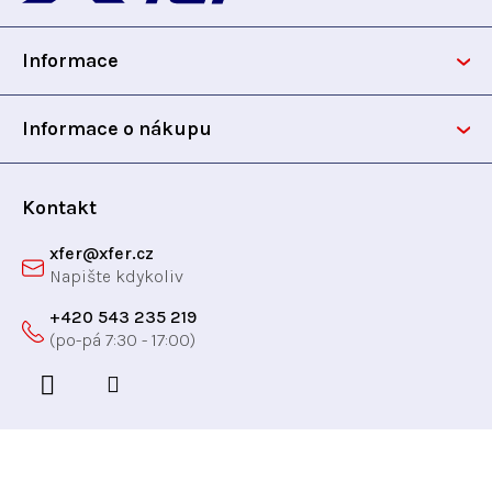
p
Informace
a
t
Informace o nákupu
í
Kontakt
xfer
@
xfer.cz
+420 543 235 219
Odebírat newsletter