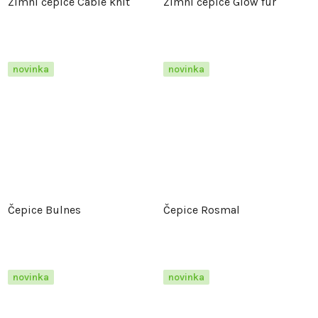
Zimní čepice Cable knit
Zimní čepice Glow fur
novinka
novinka
Čepice Bulnes
Čepice Rosmal
novinka
novinka