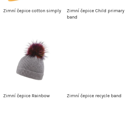
p
r
Zimní čepice cotton simply
Zimní čepice Child primary
band
r
o
o
d
d
u
u
k
k
t
t
ů
Zimní čepice Rainbow
Zimní čepice recycle band
ů