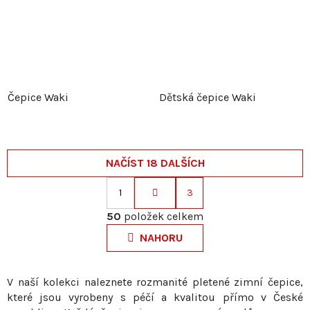
Čepice Waki
Dětská čepice Waki
NAČÍST 18 DALŠÍCH
1
3
S
O
t
50
položek celkem
v
r
NAHORU
l
á
á
n
d
k
V naší kolekci naleznete rozmanité pletené zimní čepice,
a
které jsou vyrobeny s péčí a kvalitou přímo v České
o
c