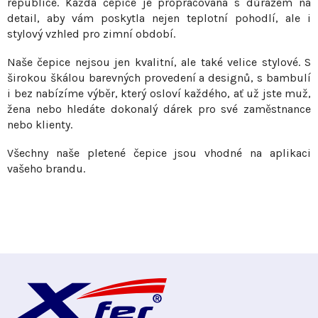
republice. Každá čepice je propracovaná s důrazem na
v
í
detail, aby vám poskytla nejen teplotní pohodlí, ale i
á
p
stylový vzhled pro zimní období.
n
r
í
Naše čepice nejsou jen kvalitní, ale také velice stylové. S
v
širokou škálou barevných provedení a designů, s bambulí
k
i bez nabízíme výběr, který osloví každého, ať už jste muž,
y
žena nebo hledáte dokonalý dárek pro své zaměstnance
v
nebo klienty.
ý
p
Všechny naše pletené čepice jsou vhodné na aplikaci
i
vašeho brandu.
s
u
Z
á