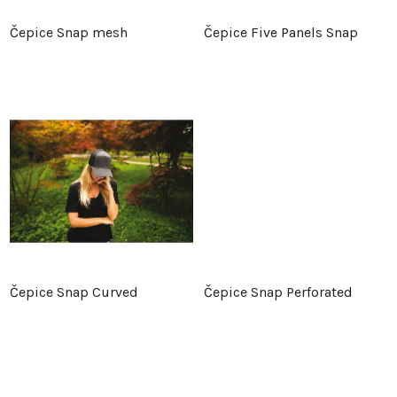
p
r
Čepice Snap mesh
Čepice Five Panels Snap
r
o
o
d
d
u
u
k
k
t
t
ů
Čepice Snap Curved
Čepice Snap Perforated
ů