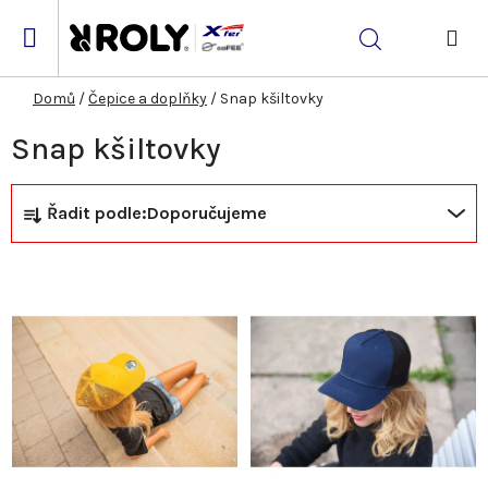
Přejít
na
Hledat
obsah
NÁK
KOŠ
Domů
/
Čepice a doplňky
/
Snap kšiltovky
Snap kšiltovky
Ř
V
Řadit podle:
Doporučujeme
a
ý
z
p
e
i
n
s
í
p