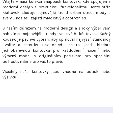
Vítejte v naší kolekci snapback kšiltovek, kde spojujeme
l
moderní design s praktickou funkcionalitou. Tento střih
á
kšiltovek sleduje nejnovější trend urban street mody a
d
svému nositeli zajistí mladistvý a cool vzhled.
a
c
S naším důrazem na moderní design a široký výběr vám
í
nabízíme nejnovější trendy ve světě kšiltovek. Každý
p
kousek je pečlivě vybrán, aby splňoval nejvyšší standardy
r
kvality a estetiky. Bez ohledu na to, jestli hledáte
v
jednobarevnou kšiltovku pro každodenní nošení nebo
výrazný model s originálním potiskem pro speciální
k
události, máme pro vás to pravé.
y
v
Všechny naše kšiltovky jsou vhodné na potisk nebo
ý
výšivku.
p
i
s
u
Z