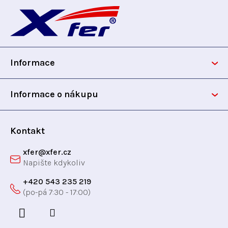
á
p
Informace
a
t
Informace o nákupu
í
Kontakt
xfer
@
xfer.cz
+420 543 235 219