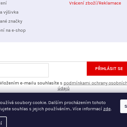
žení
Vrácení zboží/Reklamace
a výšivka
ané značky
ení na e-shop
nformace o nových produktech na našem e-shopu.
E-
PŘIHLÁSIT SE
mail
Vložením e-mailu souhlasíte s
podmínkami ochrany osobníc
údajů
oužívá soubory cookie. Dalším procházením tohoto
S
ujete souhlas s jejich používáním.. Více informací
zde
.
í
Vyt