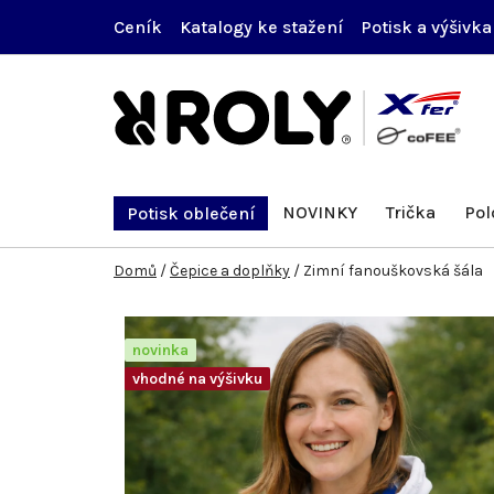
Přejít
Ceník
Katalogy ke stažení
Potisk a výšivka
na
obsah
NOVINKY
Trička
Pol
Potisk oblečení
Domů
/
Čepice a doplňky
/
Zimní fanouškovská šála
novinka
vhodné na výšivku