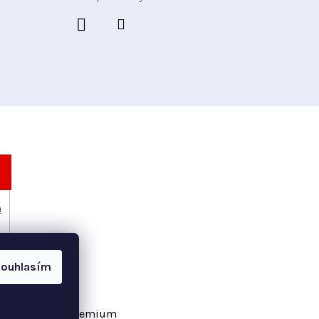
h
ouhlasím
vořil Shoptet Premium