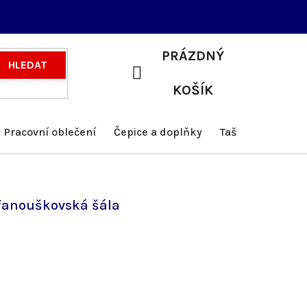
PRÁZDNÝ
HLEDAT
NÁKUPNÍ
KOŠÍK
KOŠÍK
Pracovní oblečení
Čepice a doplňky
Tašky a batohy
fanouškovská šála