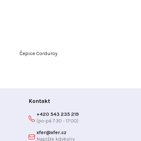
Čepice Corduroy
Kontakt
+420 543 235 219
xfer
@
xfer.cz