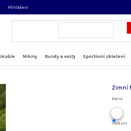
Přihlášení
okošile
Mikiny
Bundy a vesty
Sportovní oblečení
Zimní 
Barva
Velikost