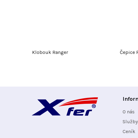
Klobouk Ranger
Čepice 
Z
Infor
á
O nás
p
Služby
Ceník
a