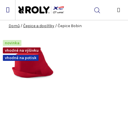
Přejít
na
Hledat
obsah
NÁK
KOŠ
Domů
/
Čepice a doplňky
/
Čepice Bobin
novinka
vhodné na výšivku
vhodné na potisk