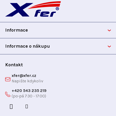
á
p
Informace
a
t
Informace o nákupu
í
Kontakt
xfer
@
xfer.cz
+420 543 235 219