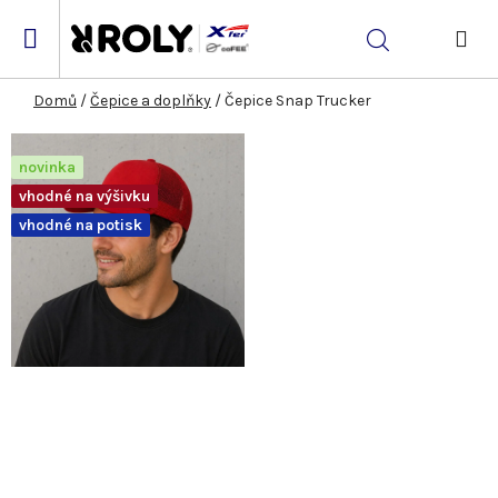
Přejít
na
Hledat
obsah
NÁK
KOŠ
Domů
/
Čepice a doplňky
/
Čepice Snap Trucker
novinka
vhodné na výšivku
vhodné na potisk