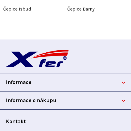
Čepice Isbud
Čepice Barny
Z
á
p
Informace
a
t
Informace o nákupu
í
Kontakt