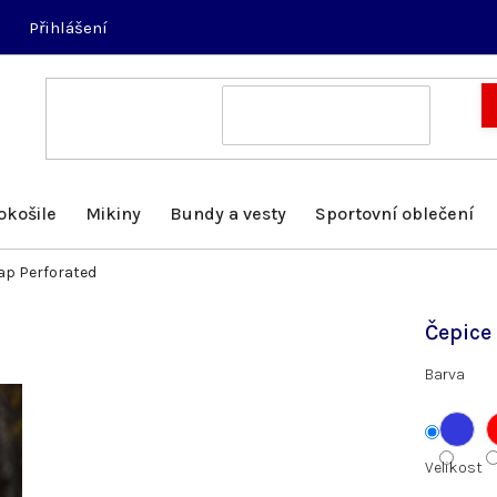
Přihlášení
okošile
Mikiny
Bundy a vesty
Sportovní oblečení
ap Perforated
Čepice
Barva
Velikost