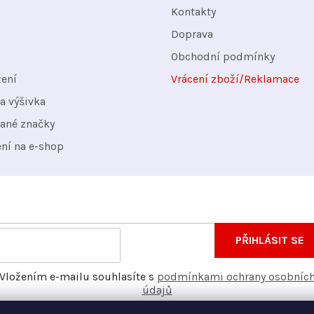
Kontakty
Doprava
Obchodní podmínky
žení
Vrácení zboží/Reklamace
a výšivka
ané značky
ení na e-shop
nformace o nových produktech na našem e-shopu.
E-
PŘIHLÁSIT SE
mail
Vložením e-mailu souhlasíte s
podmínkami ochrany osobníc
údajů