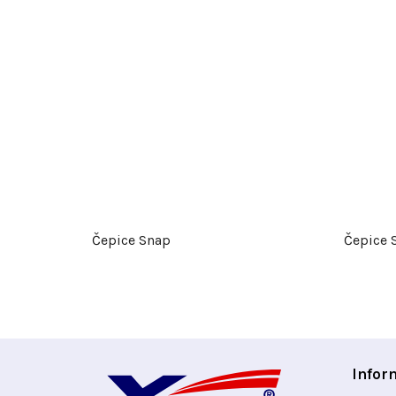
Čepice Snap
Čepice 
Z
Infor