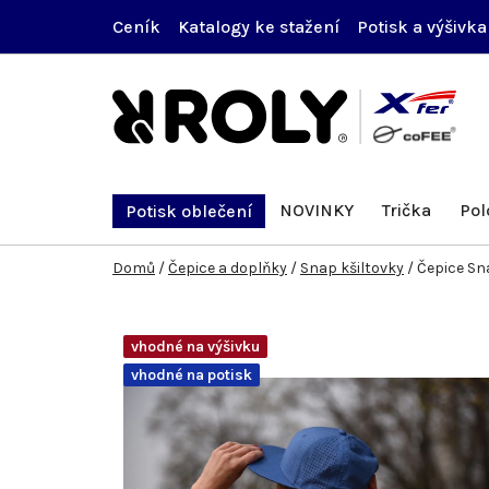
Přejít
Ceník
Katalogy ke stažení
Potisk a výšivka
na
obsah
NOVINKY
Trička
Pol
Potisk oblečení
Domů
/
Čepice a doplňky
/
Snap kšiltovky
/
Čepice Sn
vhodné na výšivku
vhodné na potisk