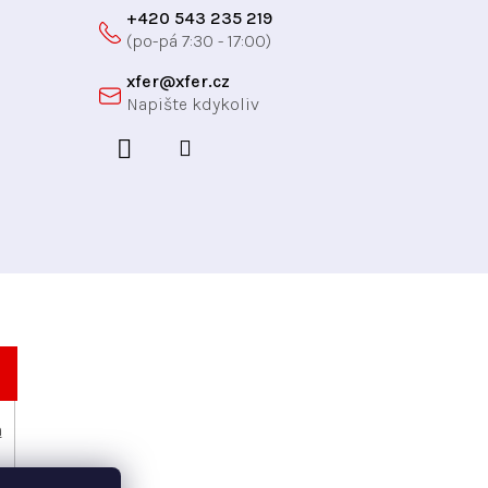
+420 543 235 219
xfer
@
xfer.cz
h