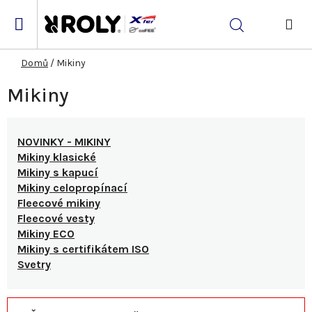
Přejít
na
Hledat
obsah
NÁK
KOŠ
Domů
/
Mikiny
Mikiny
NOVINKY - MIKINY
Mikiny klasické
Mikiny s kapucí
Mikiny celopropínací
Fleecové mikiny
Fleecové vesty
Mikiny ECO
Mikiny s certifikátem ISO
Svetry