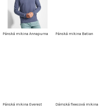
u
k
k
t
t
ů
Pánská mikina Annapurna
Pánská mikina Batian
ů
Pánská mikina Everest
Dámská fleecová mikina