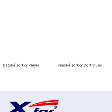
Dětské šortky Player
Pánské šortky Dortmund
Z
á