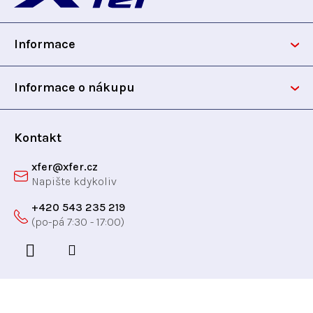
p
Informace
a
t
Informace o nákupu
í
Kontakt
xfer
@
xfer.cz
+420 543 235 219
Odebírat newsletter