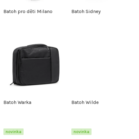
p
r
Batoh pro děti Milano
Batoh Sidney
r
o
o
d
d
u
u
k
k
t
t
ů
Batoh Warka
Batoh Wilde
ů
novinka
novinka