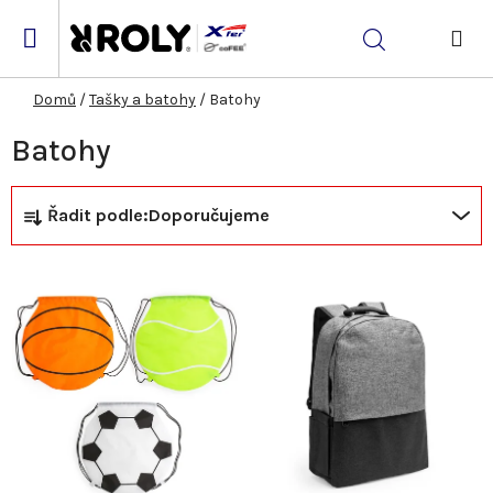
Přejít
na
Hledat
obsah
NÁK
KOŠ
Domů
/
Tašky a batohy
/
Batohy
Batohy
Ř
V
Řadit podle:
Doporučujeme
a
ý
z
p
e
i
n
s
í
p