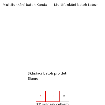
Multifunkční batoh Kanda
Multifunkční batoh Labur
Skládací batoh pro děti
Elanio
1
2
S
t
27
položek celkem