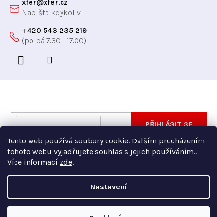
xfer
@
xfer.cz
+420 543 235 219
Odebírat newsletter
Vložte svůj e-mail a my vám budeme zasílat informace
E-
PŘIHLÁSIT SE
o nových produktech na našem e-shopu.
mail
Tento web používá soubory cookie. Dalším procházením
Vložením e-mailu souhlasíte s
podmínkami ochrany
tohoto webu vyjadřujete souhlas s jejich používáním..
osobních údajů
Více informací
zde
.
Nastavení
Copyright 2026
Xfer
. Všechna práva vyhrazena.