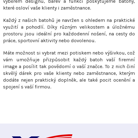
výběrem designů, barev a funkcí poskytujeme batohy,
v
í
které osloví vaše klienty i zaměstnance.
á
p
n
Každý z našich batohů je navržen s ohledem na praktické
r
í
využití a pohodlí. Díky různým velikostem a úložnému
v
prostoru jsou ideální pro každodenní nošení, na cesty do
k
práce, sportovní aktivity nebo dovolenou.
y
v
Máte možnost si vybrat mezi potiskem nebo výšivkou, což
ý
vám umožňuje přizpůsobit každý batoh vaší firemní
p
image a posílit tak povědomí o vaší značce. To z nich činí
i
skvělý dárek pro vaše klienty nebo zaměstnance, kterým
s
dodáte nejen praktický doplněk, ale také pocit ocenění a
spojení s vaší firmou.
u
Z