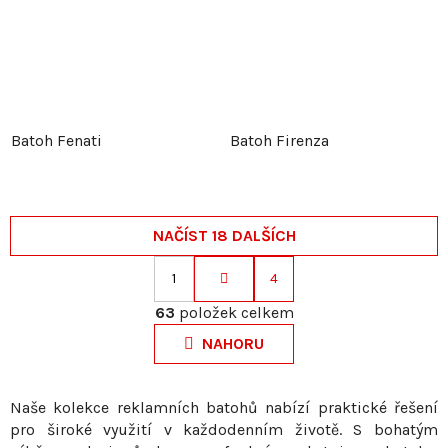
Batoh Fenati
Batoh Firenza
NAČÍST 18 DALŠÍCH
1
4
S
O
t
63
položek celkem
v
r
NAHORU
l
á
á
n
d
k
Naše kolekce reklamních batohů nabízí praktické řešení
a
pro široké využití v každodenním životě. S bohatým
o
c