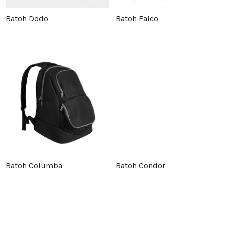
p
r
Batoh Dodo
Batoh Falco
r
o
o
d
d
u
u
k
k
t
t
ů
Batoh Columba
Batoh Condor
ů