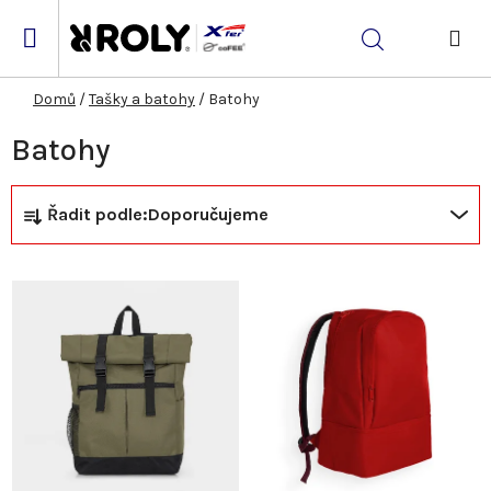
Přejít
na
Hledat
obsah
NÁK
KOŠ
Domů
/
Tašky a batohy
/
Batohy
Batohy
Ř
V
Řadit podle:
Doporučujeme
a
ý
z
p
e
i
n
s
í
p