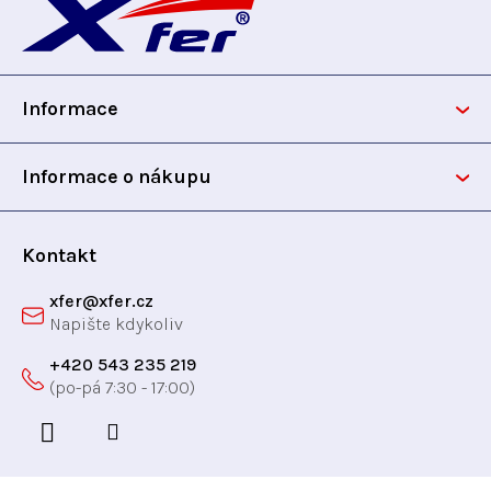
á
p
Informace
a
t
Informace o nákupu
í
Kontakt
xfer
@
xfer.cz
+420 543 235 219