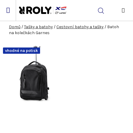
Přejít
na
Hledat
obsah
NÁK
KOŠ
Domů
/
Tašky a batohy
/
Cestovní batohy a tašky
/
Batoh
na kolečkách Garnes
vhodné na potisk