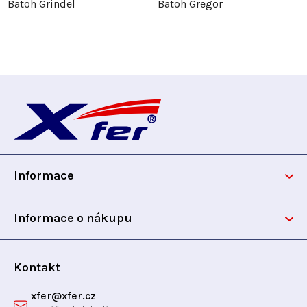
Batoh Grindel
Batoh Gregor
Z
á
p
Informace
a
t
Informace o nákupu
í
Kontakt
xfer
@
xfer.cz