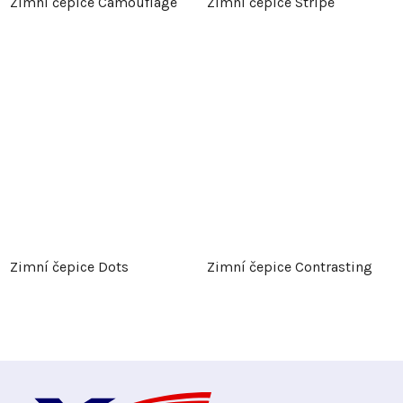
Zimní čepice Camouflage
Zimní čepice Stripe
Zimní čepice Dots
Zimní čepice Contrasting
Z