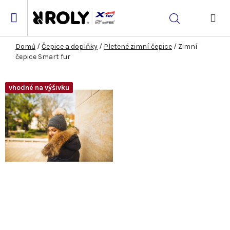
Přejít
na
Hledat
obsah
NÁK
KOŠ
Domů
/
Čepice a doplňky
/
Pletené zimní čepice
/
Zimní
čepice Smart fur
vhodné na výšivku