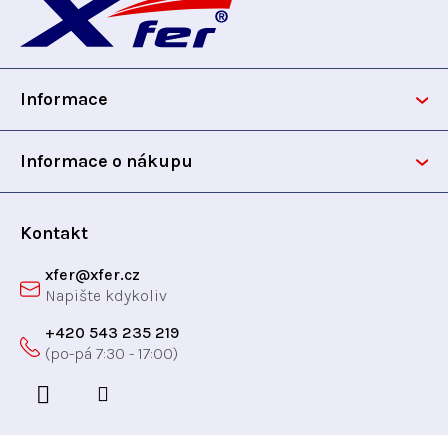
á
p
Informace
a
t
Informace o nákupu
í
Kontakt
xfer
@
xfer.cz
+420 543 235 219