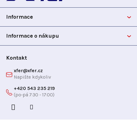
p
Informace
a
t
Informace o nákupu
í
Kontakt
xfer
@
xfer.cz
+420 543 235 219
Odebírat newsletter