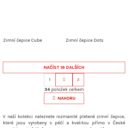
Zimní čepice Cube
Zimní čepice Dots
NAČÍST 16 DALŠÍCH
1
2
S
O
t
34
položek celkem
v
r
NAHORU
l
á
á
n
d
k
V naší kolekci naleznete rozmanité pletené zimní čepice,
a
které jsou vyrobeny s péčí a kvalitou přímo v České
o
c