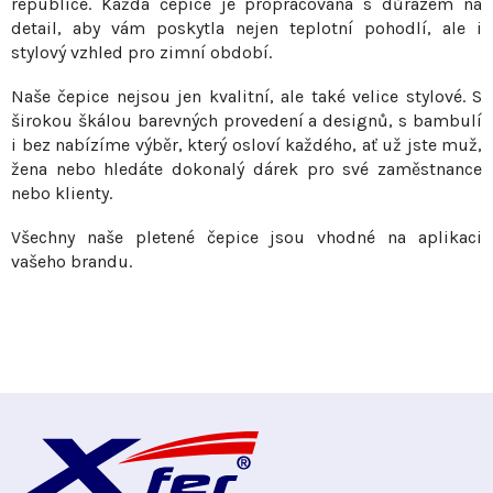
republice. Každá čepice je propracovaná s důrazem na
v
í
detail, aby vám poskytla nejen teplotní pohodlí, ale i
á
p
stylový vzhled pro zimní období.
n
r
í
Naše čepice nejsou jen kvalitní, ale také velice stylové. S
v
širokou škálou barevných provedení a designů, s bambulí
k
i bez nabízíme výběr, který osloví každého, ať už jste muž,
y
žena nebo hledáte dokonalý dárek pro své zaměstnance
v
nebo klienty.
ý
p
Všechny naše pletené čepice jsou vhodné na aplikaci
i
vašeho brandu.
s
u
Z
á