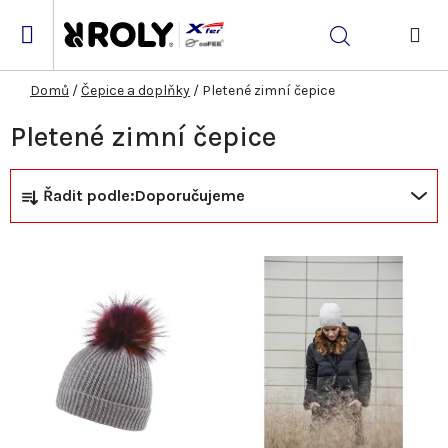
Přejít
na
Hledat
obsah
NÁK
KOŠ
Domů
/
Čepice a doplňky
/
Pletené zimní čepice
Pletené zimní čepice
Ř
V
Řadit podle:
Doporučujeme
a
ý
z
p
e
i
n
s
í
p