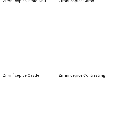
Zimní čepice Braid Knit
Zimní čepice Camo
Zimní čepice Castle
Zimní čepice Contrasting