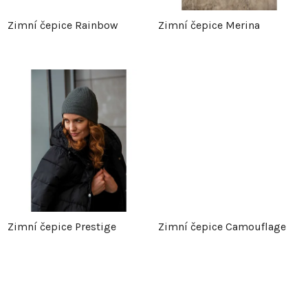
p
r
Zimní čepice Rainbow
Zimní čepice Merina
r
o
o
d
d
u
u
k
k
t
t
ů
Zimní čepice Prestige
Zimní čepice Camouflage
ů