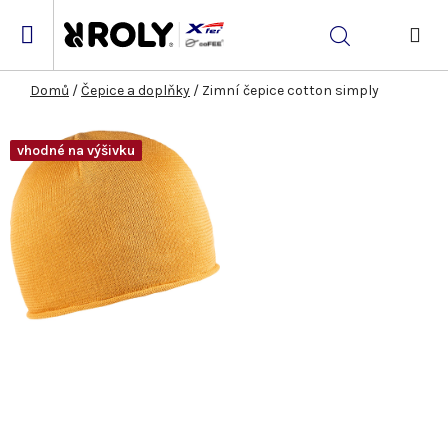
Přejít
na
Hledat
obsah
NÁK
KOŠ
Domů
/
Čepice a doplňky
/
Zimní čepice cotton simply
vhodné na výšivku