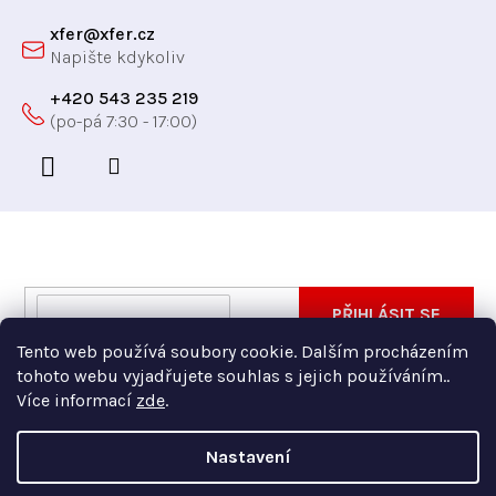
xfer
@
xfer.cz
+420 543 235 219
Odebírat newsletter
Vložte svůj e-mail a my vám budeme zasílat informace
E-
PŘIHLÁSIT SE
o nových produktech na našem e-shopu.
mail
Tento web používá soubory cookie. Dalším procházením
Vložením e-mailu souhlasíte s
podmínkami ochrany
tohoto webu vyjadřujete souhlas s jejich používáním..
osobních údajů
Více informací
zde
.
Nastavení
Copyright 2026
Xfer
. Všechna práva vyhrazena.