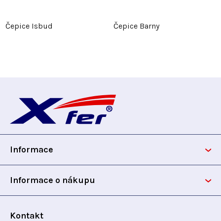
Čepice Isbud
Čepice Barny
Z
á
p
Informace
a
t
Informace o nákupu
í
Kontakt