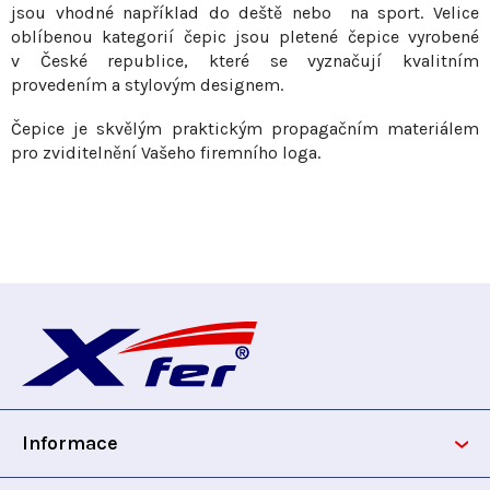
jsou vhodné například do deště nebo na sport. Velice
k
oblíbenou kategorií čepic jsou pletené čepice vyrobené
y
v České republice, které se vyznačují kvalitním
v
provedením a stylovým designem.
ý
p
Čepice je skvělým praktickým propagačním materiálem
i
pro zviditelnění Vašeho firemního loga.
s
u
Z
á
p
Informace
a