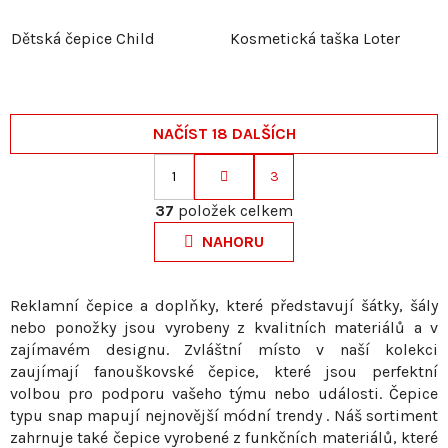
Dětská čepice Child
Kosmetická taška Loter
NAČÍST 18 DALŠÍCH
1
3
S
O
t
37
položek celkem
v
r
NAHORU
l
á
á
n
d
k
Reklamní čepice a doplňky, které představují šátky, šály
a
nebo ponožky jsou vyrobeny z kvalitních materiálů a v
o
c
zajímavém designu. Zvláštní místo v naší kolekci
v
í
zaujímají fanouškovské čepice, které jsou perfektní
á
p
volbou pro podporu vašeho týmu nebo události. Čepice
n
r
typu snap mapují nejnovější módní trendy . Náš sortiment
í
v
zahrnuje také čepice vyrobené z funkčních materiálů, které