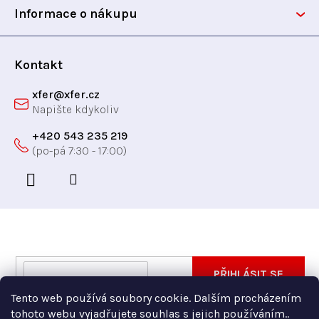
t
Informace o nákupu
í
Kontakt
xfer
@
xfer.cz
+420 543 235 219
Odebírat newsletter
Vložte svůj e-mail a my vám budeme zasílat informace
E-
PŘIHLÁSIT SE
o nových produktech na našem e-shopu.
mail
Tento web používá soubory cookie. Dalším procházením
Vložením e-mailu souhlasíte s
podmínkami ochrany
tohoto webu vyjadřujete souhlas s jejich používáním..