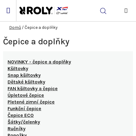
Přejít
na
Hledat
obsah
NÁK
KOŠ
Domů
/
Čepice a doplňky
Čepice a doplňky
NOVINKY - čepice a doplňky
Kšiltovky
Snap kšiltovky
Dětské kšiltovky
FAN kšiltovky a čepice
Úpletové čepice
Pletené zimní čepice
Funkční čepice
Čepice ECO
Šátky/čelenky
Ručníky
Ponožky