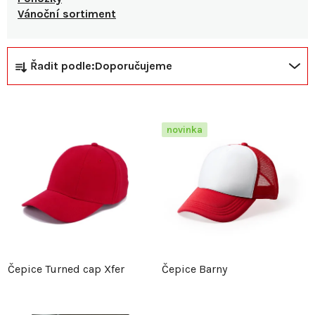
Vánoční sortiment
Ř
V
Řadit podle:
Doporučujeme
a
ý
z
p
novinka
e
i
n
s
í
p
p
r
Čepice Turned cap Xfer
Čepice Barny
r
o