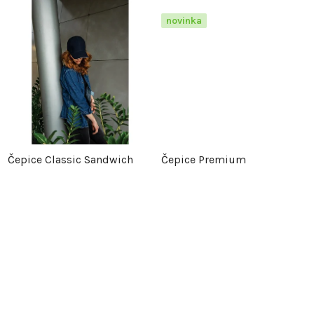
o
d
novinka
d
u
u
k
k
t
t
ů
Čepice Classic Sandwich
Čepice Premium
ů