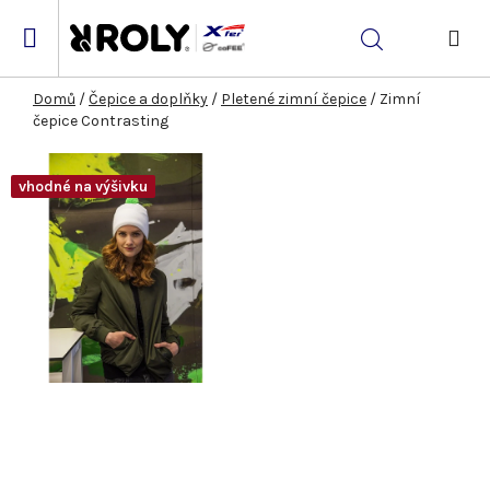
Přejít
na
Hledat
obsah
NÁK
KOŠ
Domů
/
Čepice a doplňky
/
Pletené zimní čepice
/
Zimní
čepice Contrasting
vhodné na výšivku