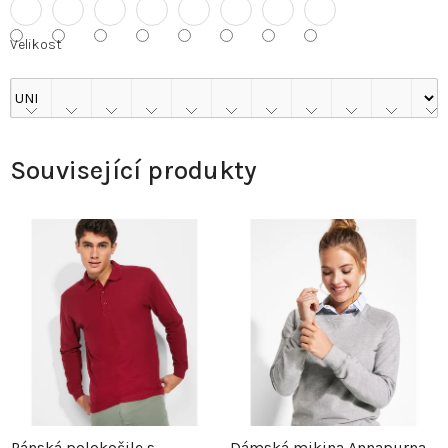
Velikost
Související produkty
Pánská polokošile s
Dámská mikina Annapurna