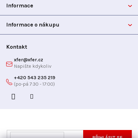
Informace
a
t
Informace o nákupu
í
Kontakt
xfer
@
xfer.cz
+420 543 235 219
Odebírat newsletter
Vložte svůj e-mail a my vám budeme zasílat informace
E-
PŘIHLÁSIT SE