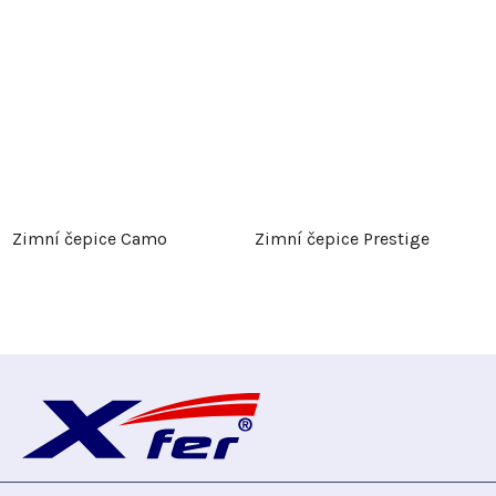
Zimní čepice Camo
Zimní čepice Prestige
Z
á
p