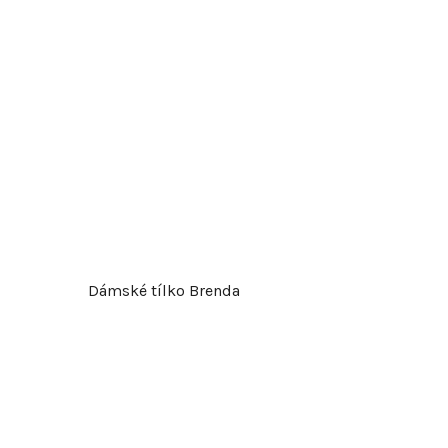
d
u
k
t
ů
Dámské tílko Brenda