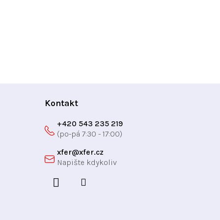
Kontakt
+420 543 235 219
xfer
@
xfer.cz