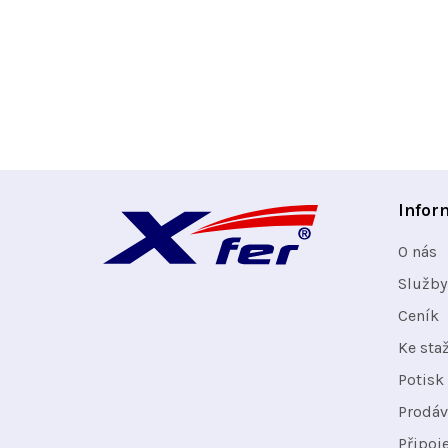
Z
Infor
á
O nás
p
Služby
Ceník
a
Ke sta
t
Potisk 
Prodáv
í
Připoj