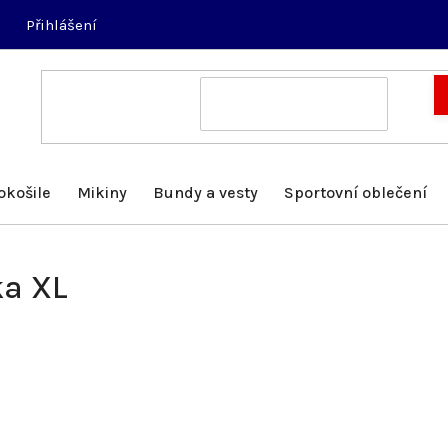
Přihlášení
okošile
Mikiny
Bundy a vesty
Sportovní oblečení
ka XL