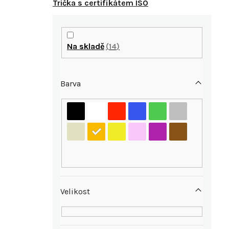
Trička s certifikátem ISO
P
o
Na skladě
14
s
Barva
t
r
i
a
n
n
Velikost
í