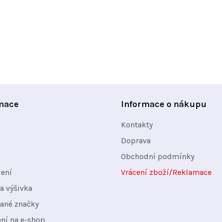
O
v
l
á
d
a
mace
Informace o nákupu
c
Kontakty
í
Doprava
p
Obchodní podmínky
r
v
žení
Vrácení zboží/Reklamace
k
a výšivka
y
ané značky
v
ení na e-shop