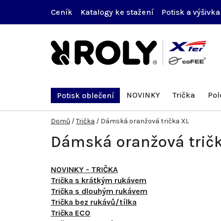
Přejít
Ceník
Katalogy ke stažení
Potisk a výšivka
na
obsah
NOVINKY
Trička
Pol
Potisk oblečení
Domů
/
Trička
/
Dámská oranžová trička XL
Dámská oranžová trič
NOVINKY - TRIČKA
Trička s krátkým rukávem
Trička s dlouhým rukávem
Trička bez rukávů/tílka
Trička ECO