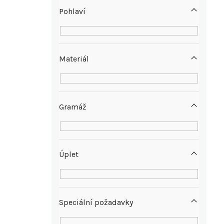
p
Pohlaví
a
n
Materiál
e
l
Gramáž
Úplet
Speciální požadavky