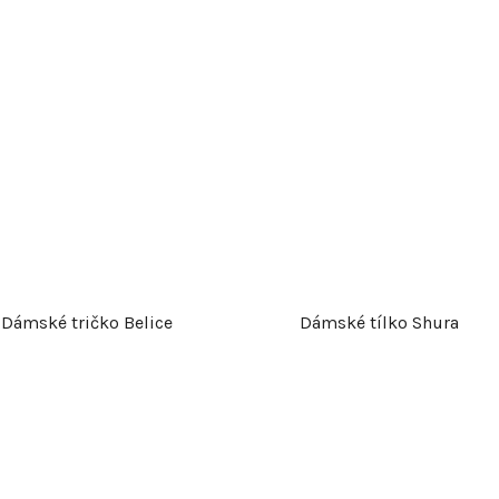
o
d
u
k
t
ů
Dámské tričko Belice
Dámské tílko Shura