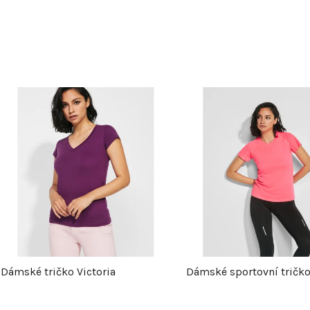
V
ý
p
s
p
Dámské tričko Victoria
Dámské sportovní tričko
r