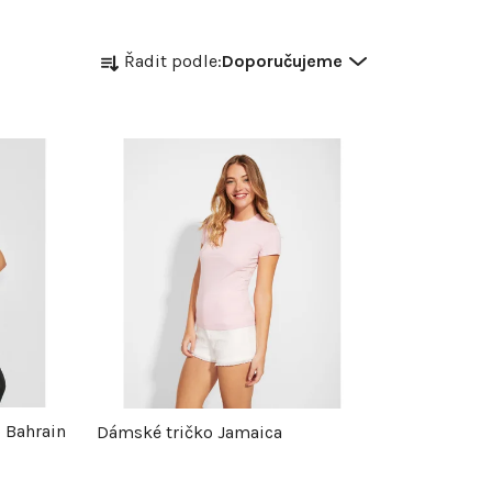
Ř
Řadit podle:
Doporučujeme
a
z
e
n
í
p
r
 Bahrain
Dámské tričko Jamaica
o