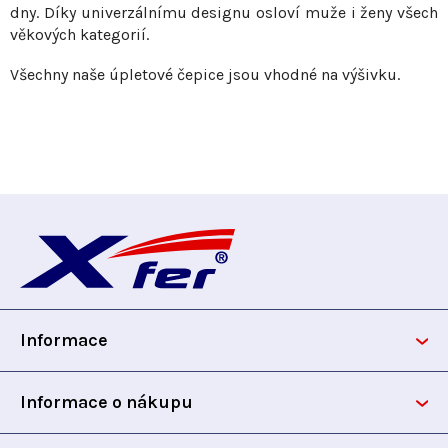
ý
dny. Díky univerzálnímu designu osloví muže i ženy všech
p
věkových kategorií.
i
s
Všechny naše úpletové čepice jsou vhodné na výšivku.
u
Z
á
p
Informace
a
t
Informace o nákupu