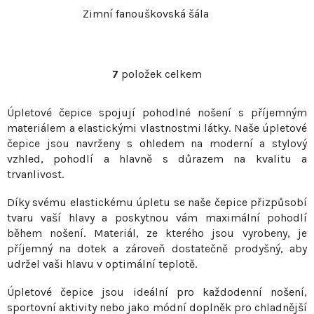
Zimní fanouškovská šála
7
položek celkem
O
v
Úpletové čepice spojují pohodlné nošení s příjemným
l
materiálem a elastickými vlastnostmi látky. Naše úpletové
á
čepice jsou navrženy s ohledem na moderní a stylový
d
vzhled, pohodlí a hlavně s důrazem na kvalitu a
a
trvanlivost.
c
í
Díky svému elastickému úpletu se naše čepice přizpůsobí
p
tvaru vaší hlavy a poskytnou vám maximální pohodlí
r
během nošení. Materiál, ze kterého jsou vyrobeny, je
v
příjemný na dotek a zároveň dostatečně prodyšný, aby
udržel vaši hlavu v optimální teplotě.
k
y
Úpletové čepice jsou ideální pro každodenní nošení,
v
sportovní aktivity nebo jako módní doplněk pro chladnější