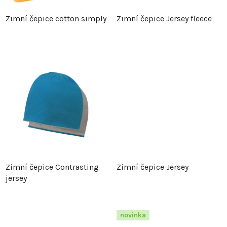
p
r
Zimní čepice cotton simply
Zimní čepice Jersey fleece
r
o
o
d
d
u
u
k
k
t
t
ů
Zimní čepice Contrasting
Zimní čepice Jersey
ů
jersey
novinka