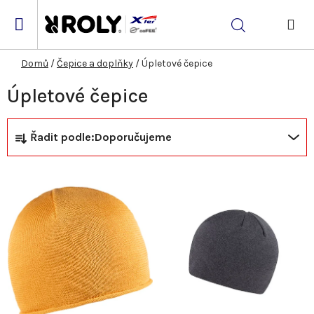
Přejít
na
Hledat
obsah
NÁK
KOŠ
Domů
/
Čepice a doplňky
/
Úpletové čepice
Úpletové čepice
Ř
V
Řadit podle:
Doporučujeme
a
ý
z
p
e
i
n
s
í
p