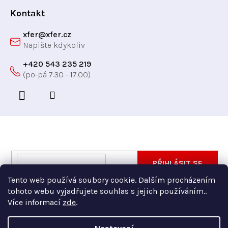
í
Kontakt
xfer
@
xfer.cz
+420 543 235 219
Odebírat newsletter
Vložte svůj e-mail a my vám budeme zasílat informace
E-
PŘIHLÁSIT SE
o nových produktech na našem e-shopu.
mail
Tento web používá soubory cookie. Dalším procházením
Vložením e-mailu souhlasíte s
podmínkami ochrany
tohoto webu vyjadřujete souhlas s jejich používáním..
osobních údajů
Více informací
zde
.