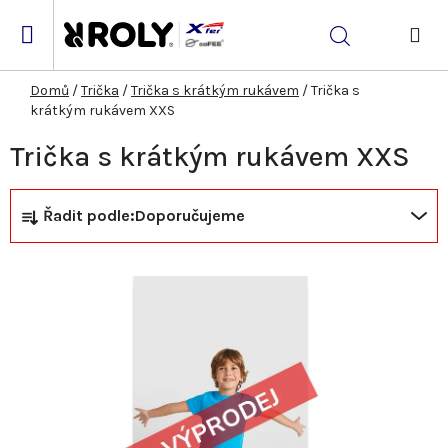
Přejít
na
Hledat
obsah
NÁK
KOŠ
Domů
/
Trička
/
Trička s krátkým rukávem
/
Trička s
krátkým rukávem XXS
Trička s krátkým rukávem XXS
Ř
V
Řadit podle:
Doporučujeme
a
ý
z
p
e
i
n
s
í
p