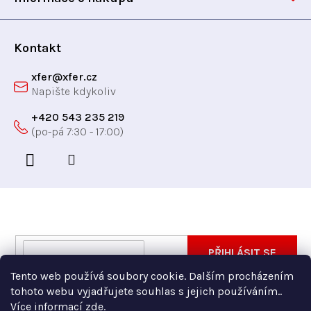
v
í
ý
p
Kontakt
i
xfer
@
xfer.cz
s
u
+420 543 235 219
Odebírat newsletter
Vložte svůj e-mail a my vám budeme zasílat informace
E-
PŘIHLÁSIT SE
o nových produktech na našem e-shopu.
mail
Tento web používá soubory cookie. Dalším procházením
Vložením e-mailu souhlasíte s
podmínkami ochrany
tohoto webu vyjadřujete souhlas s jejich používáním..
osobních údajů
Více informací
zde
.