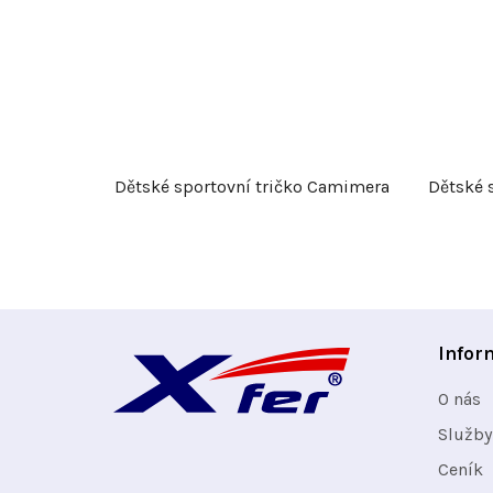
Dětské sportovní tričko Camimera
Dětské s
Z
Infor
á
O nás
p
Služby
Ceník
a