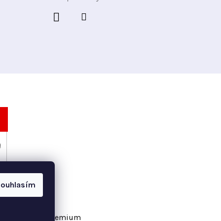
h
ouhlasím
vořil Shoptet Premium