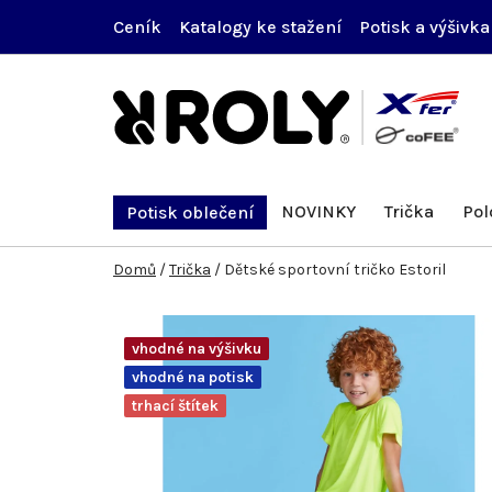
Přejít
Ceník
Katalogy ke stažení
Potisk a výšivka
na
obsah
NOVINKY
Trička
Pol
Potisk oblečení
Domů
/
Trička
/
Dětské sportovní tričko Estoril
vhodné na výšivku
vhodné na potisk
trhací štítek