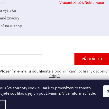
žení
Vrácení zboží/Reklamace
a výšivka
ané značky
ení na e-shop
nformace o nových produktech na našem e-shopu.
E-
PŘIHLÁSIT SE
mail
Vložením e-mailu souhlasíte s
podmínkami ochrany osobníc
údajů
oužívá soubory cookie. Dalším procházením tohoto
S
ujete souhlas s jejich používáním.. Více informací
zde
.
í
Vyt