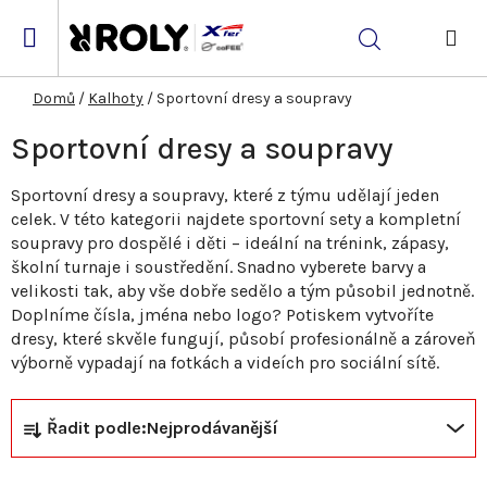
Přejít
na
Hledat
obsah
NÁK
KOŠ
Domů
/
Kalhoty
/
Sportovní dresy a soupravy
Sportovní dresy a soupravy
Sportovní dresy a soupravy, které z týmu udělají jeden
celek. V této kategorii najdete sportovní sety a kompletní
soupravy pro dospělé i děti – ideální na trénink, zápasy,
školní turnaje i soustředění. Snadno vyberete barvy a
velikosti tak, aby vše dobře sedělo a tým působil jednotně.
Doplníme čísla, jména nebo logo? Potiskem vytvoříte
dresy, které skvěle fungují, působí profesionálně a zároveň
výborně vypadají na fotkách a videích pro sociální sítě.
Ř
V
Řadit podle:
Nejprodávanější
a
ý