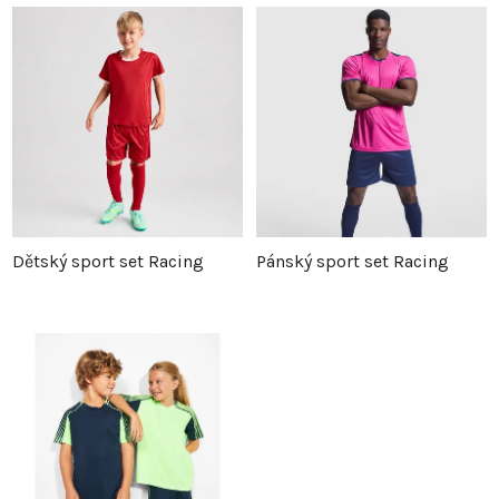
z
p
e
i
n
s
í
p
p
r
Dětský sport set Racing
Pánský sport set Racing
r
o
o
d
d
u
u
k