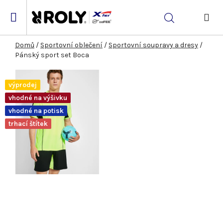
Přejít
na
Hledat
obsah
NÁK
KOŠ
Domů
/
Sportovní oblečení
/
Sportovní soupravy a dresy
/
Pánský sport set Boca
výprodej
vhodné na výšivku
vhodné na potisk
trhací štítek