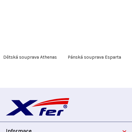
Dětská souprava Athenas
Pánská souprava Esparta
Z
á
p
Informace