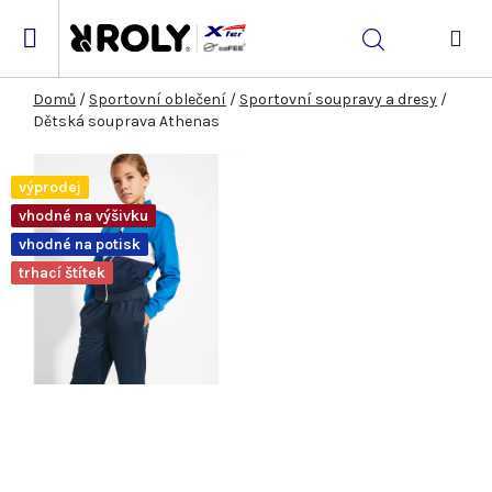
Přejít
na
Hledat
obsah
NÁK
KOŠ
Domů
/
Sportovní oblečení
/
Sportovní soupravy a dresy
/
Dětská souprava Athenas
výprodej
vhodné na výšivku
vhodné na potisk
trhací štítek