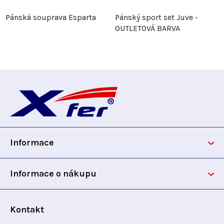
Pánská souprava Esparta
Pánský sport set Juve -
OUTLETOVÁ BARVA
Z
á
p
Informace
a
t
Informace o nákupu
í
Kontakt