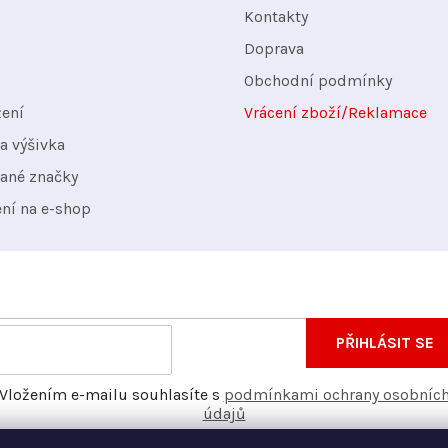
Kontakty
Doprava
Obchodní podmínky
žení
Vrácení zboží/Reklamace
a výšivka
ané značky
ení na e-shop
nformace o nových produktech na našem e-shopu.
E-
PŘIHLÁSIT SE
mail
Vložením e-mailu souhlasíte s
podmínkami ochrany osobníc
údajů