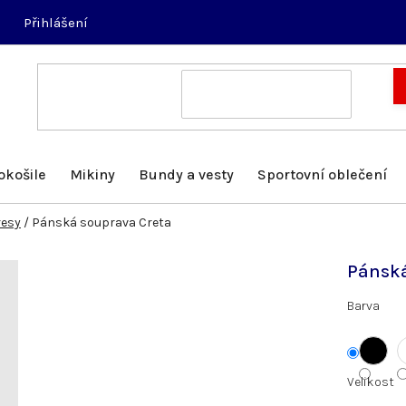
Přihlášení
okošile
Mikiny
Bundy a vesty
Sportovní oblečení
resy
/
Pánská souprava Creta
Pánská
Barva
Velikost