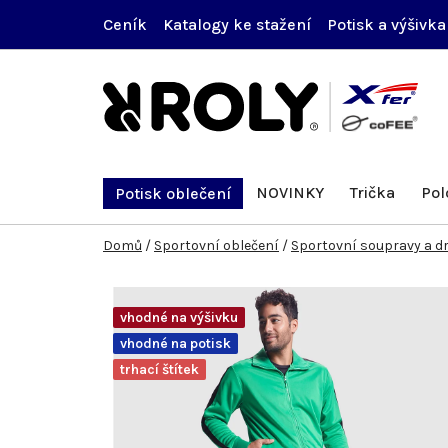
Přejít
Ceník
Katalogy ke stažení
Potisk a výšivka
na
obsah
NOVINKY
Trička
Pol
Potisk oblečení
Domů
/
Sportovní oblečení
/
Sportovní soupravy a d
vhodné na výšivku
vhodné na potisk
trhací štítek