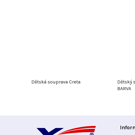
Dětská souprava Creta
Dětský 
BARVA
Z
Infor