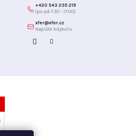
+420 543 235 219
xfer
@
xfer.cz
h