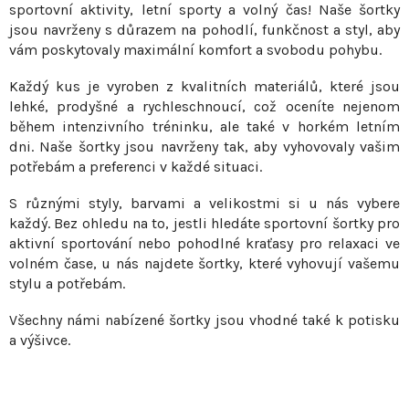
sportovní aktivity, letní sporty a volný čas! Naše šortky
á
jsou navrženy s důrazem na pohodlí, funkčnost a styl, aby
d
vám poskytovaly maximální komfort a svobodu pohybu.
a
c
Každý kus je vyroben z kvalitních materiálů, které jsou
í
lehké, prodyšné a rychleschnoucí, což oceníte nejenom
p
během intenzivního tréninku, ale také v horkém letním
r
dni. Naše šortky jsou navrženy tak, aby vyhovovaly vašim
v
potřebám a preferenci v každé situaci.
k
S různými styly, barvami a velikostmi si u nás vybere
y
každý. Bez ohledu na to, jestli hledáte sportovní šortky pro
v
aktivní sportování nebo pohodlné kraťasy pro relaxaci ve
ý
volném čase, u nás najdete šortky, které vyhovují vašemu
p
stylu a potřebám.
i
s
Všechny námi nabízené šortky jsou vhodné také k potisku
a výšivce.
u