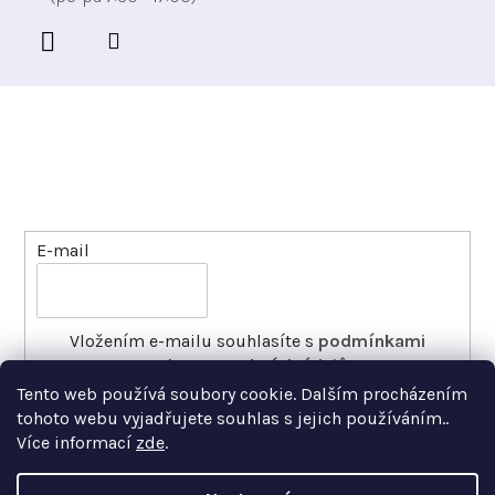
Odebírat newsletter
Vložte svůj e-mail a my vám budeme zasílat informace
o nových produktech na našem e-shopu.
E-mail
Vložením e-mailu souhlasíte s
podmínkami
ochrany osobních údajů
Tento web používá soubory cookie. Dalším procházením
PŘIHLÁSIT SE
tohoto webu vyjadřujete souhlas s jejich používáním..
Více informací
zde
.