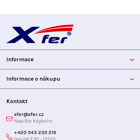
Z
á
p
Informace
a
t
Informace o nákupu
í
Kontakt
xfer
@
xfer.cz
+420 543 235 219