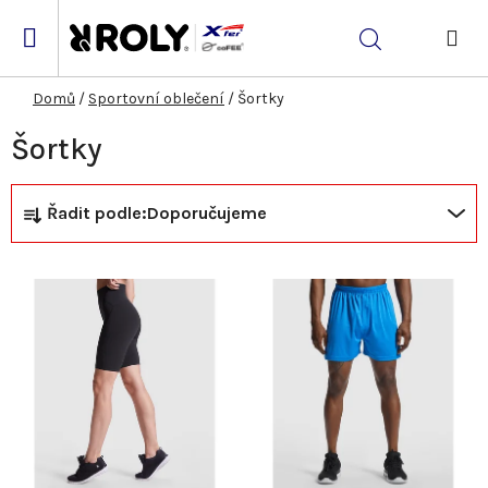
Přejít
na
Hledat
obsah
NÁK
KOŠ
Domů
/
Sportovní oblečení
/
Šortky
Šortky
Ř
V
Řadit podle:
Doporučujeme
a
ý
z
p
e
i
n
s
í
p