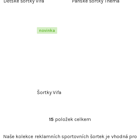
Dětské šortky Vifa
Pánské šortky Thema
novinka
Šortky Vifa
15
položek celkem
O
v
Naše kolekce reklamních sportovních šortek je vhodná pro
l