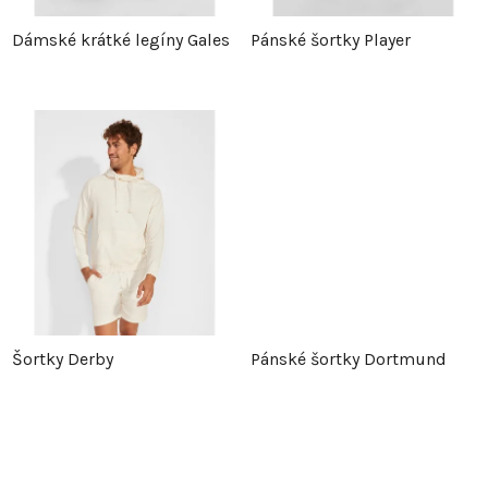
p
r
Dámské krátké legíny Gales
Pánské šortky Player
r
o
o
d
d
u
u
k
k
t
t
ů
Šortky Derby
Pánské šortky Dortmund
ů