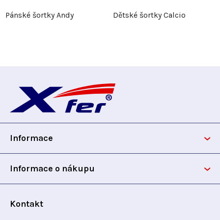
Pánské šortky Andy
Dětské šortky Calcio
Z
á
p
Informace
a
t
Informace o nákupu
í
Kontakt