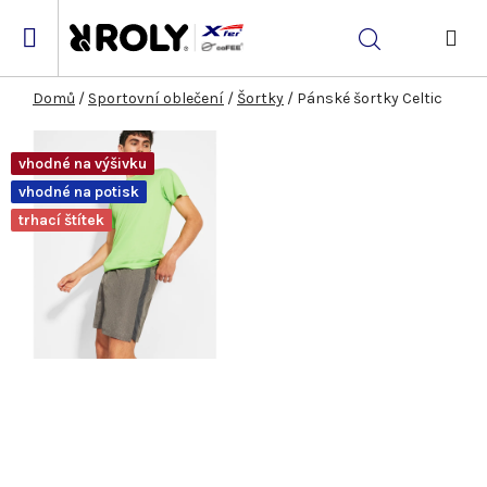
Přejít
na
Hledat
obsah
NÁK
KOŠ
Domů
/
Sportovní oblečení
/
Šortky
/
Pánské šortky Celtic
vhodné na výšivku
vhodné na potisk
trhací štítek