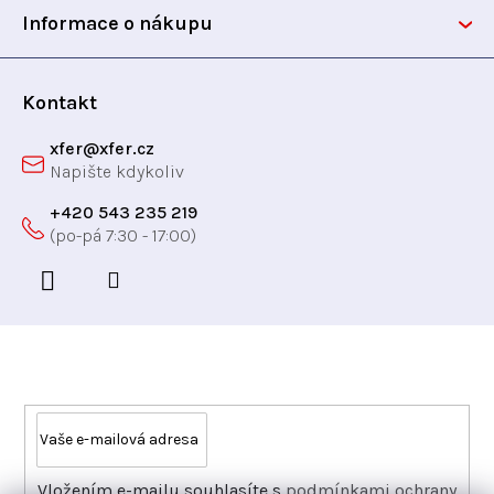
t
Informace o nákupu
í
Kontakt
xfer
@
xfer.cz
+420 543 235 219
Odebírat newsletter
Vložením e-mailu souhlasíte s
podmínkami ochrany