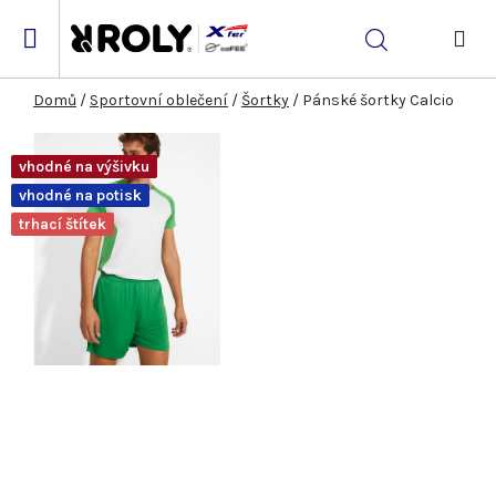
Přejít
na
Hledat
obsah
NÁK
KOŠ
Domů
/
Sportovní oblečení
/
Šortky
/
Pánské šortky Calcio
vhodné na výšivku
vhodné na potisk
trhací štítek