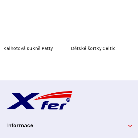
Kalhotová sukně Patty
Dětské šortky Celtic
Z
á
p
Informace
a