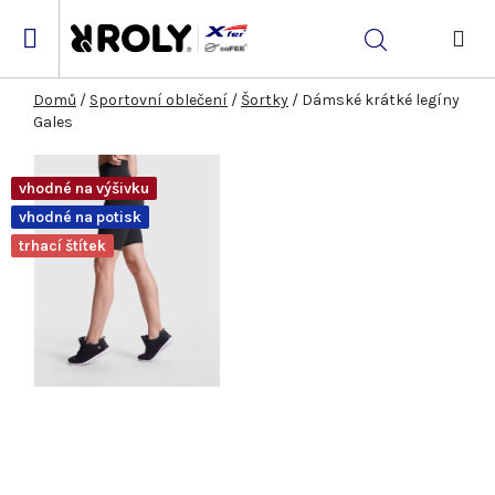
Přejít
na
Hledat
obsah
NÁK
KOŠ
Domů
/
Sportovní oblečení
/
Šortky
/
Dámské krátké legíny
Gales
vhodné na výšivku
vhodné na potisk
trhací štítek