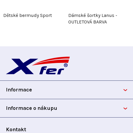
Dětské bermudy Sport
Dámské šortky Lanus -
OUTLETOVÁ BARVA
Z
á
p
Informace
a
t
Informace o nákupu
í
Kontakt