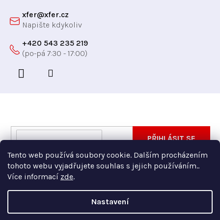
xfer
@
xfer.cz
+420 543 235 219
Odebírat newsletter
Vložte svůj e-mail a my vám budeme zasílat informace
E-
PŘIHLÁSIT SE
o nových produktech na našem e-shopu.
mail
Tento web používá soubory cookie. Dalším procházením
Vložením e-mailu souhlasíte s
podmínkami ochrany
tohoto webu vyjadřujete souhlas s jejich používáním..
osobních údajů
Více informací
zde
.
Nastavení
Copyright 2026
Xfer
. Všechna práva vyhrazena.