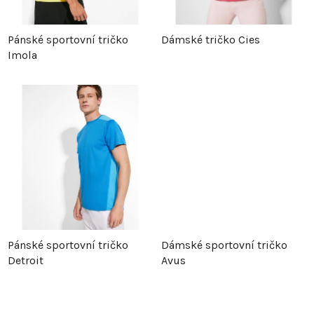
p
r
Pánské sportovní tričko
Dámské tričko Cies
Imola
r
o
o
d
d
u
u
k
k
t
t
ů
Pánské sportovní tričko
Dámské sportovní tričko
ů
Detroit
Avus