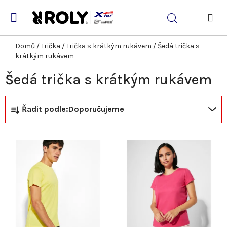
Přejít
na
Hledat
obsah
NÁK
KOŠ
Domů
/
Trička
/
Trička s krátkým rukávem
/
Šedá trička s
krátkým rukávem
Šedá trička s krátkým rukávem
Ř
V
Řadit podle:
Doporučujeme
a
ý
z
p
e
i
n
s
í
p