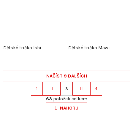
Dětské tričko Ishi
Dětské tričko Mawi
NAČÍST 9 DALŠÍCH
1
3
4
S
O
t
63
položek celkem
v
r
NAHORU
l
á
á
n
d
k
a