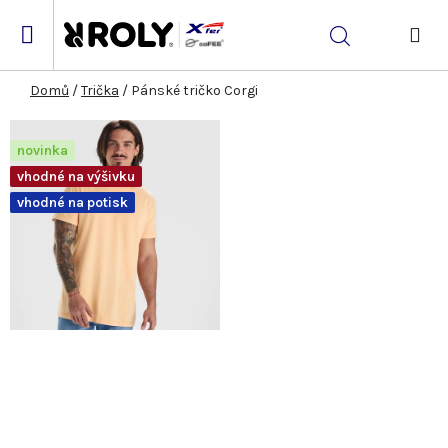
Přejít
na
Hledat
obsah
NÁK
KOŠ
Domů
/
Trička
/
Pánské tričko Corgi
novinka
vhodné na výšivku
vhodné na potisk