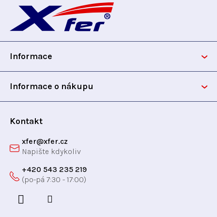
á
p
Informace
a
t
Informace o nákupu
í
Kontakt
xfer
@
xfer.cz
+420 543 235 219