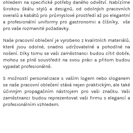
ohledem na specifické potřeby daného odvětví. Nabízíme
y
širokou škálu stylů a designů, od odolných pracovních
v
overalů a kabátů pro průmyslové prostředí až po elegantní
ý
a profesionální uniformy pro gastronomii a číšníky, vše
p
pro vaše rozmanité požadavky.
i
s
Naše pracovní oblečení je vyrobeno z kvalitních materiálů,
které jsou odolné, snadno udržovatelné a pohodlné na
u
nošení. Díky tomu se vaši zaměstnanci budou cítit dobře,
mohou se plně soustředit na svou práci a přitom budou
vypadat profesionálně.
S možností personalizace s vaším logem nebo sloganem
se naše pracovní oblečení stává nejen praktickým, ale také
účinným propagačním nástrojem pro vaši značku. Vaši
zaměstnanci budou reprezentovat vaši firmu s elegancí a
profesionálním vzhledem.