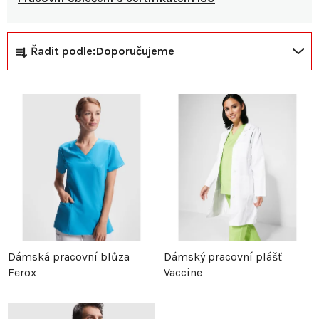
Ř
V
Řadit podle:
Doporučujeme
a
ý
z
p
e
i
n
s
í
p
p
r
Dámská pracovní blůza
Dámský pracovní plášť
Ferox
Vaccine
r
o
o
d