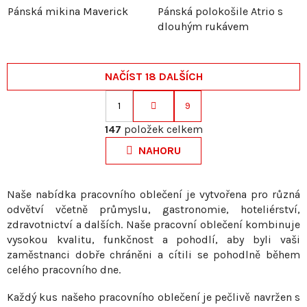
Pánská mikina Maverick
Pánská polokošile Atrio s
dlouhým rukávem
NAČÍST 18 DALŠÍCH
1
9
S
O
t
147
položek celkem
v
r
NAHORU
l
á
á
n
d
k
Naše nabídka pracovního oblečení je vytvořena pro různá
a
odvětví včetně průmyslu, gastronomie, hoteliérství,
o
c
zdravotnictví a dalších. Naše pracovní oblečení kombinuje
v
í
vysokou kvalitu, funkčnost a pohodlí, aby byli vaši
á
p
zaměstnanci dobře chráněni a cítili se pohodlně během
n
r
celého pracovního dne.
í
v
Každý kus našeho pracovního oblečení je pečlivě navržen s
k