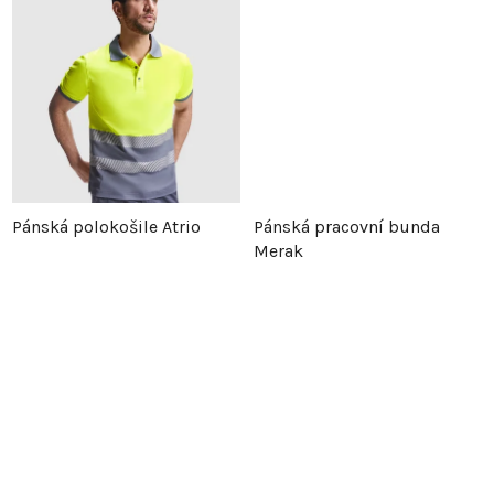
d
u
u
k
k
t
t
ů
Pánská polokošile Atrio
Pánská pracovní bunda
ů
Merak