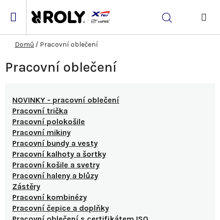
Přejít
na
Hledat
obsah
NÁK
KOŠ
Domů
/
Pracovní oblečení
Pracovní oblečení
NOVINKY - pracovní oblečení
Pracovní trička
Pracovní polokošile
Pracovní mikiny
Pracovní bundy a vesty
Pracovní kalhoty a šortky
Pracovní košile a svetry
Pracovní haleny a blůzy
Zástěry
Pracovní kombinézy
Pracovní čepice a doplňky
Pracovní oblečení s certifikátem ISO