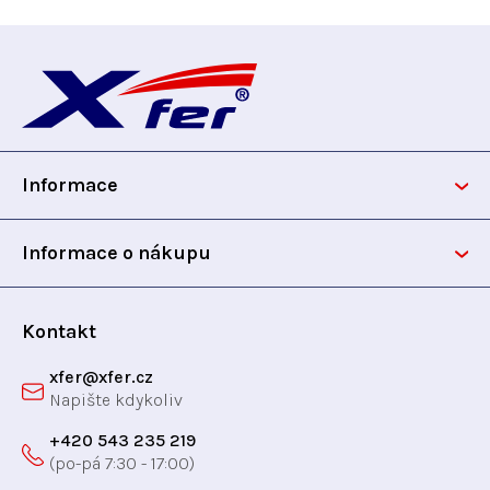
Z
á
p
Informace
a
t
Informace o nákupu
í
Kontakt
xfer
@
xfer.cz
+420 543 235 219