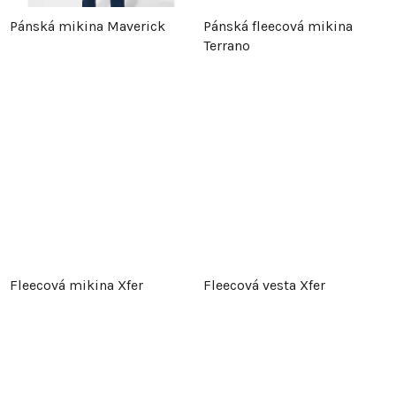
t
ů
Pánská mikina Maverick
Pánská fleecová mikina
ů
Terrano
Fleecová mikina Xfer
Fleecová vesta Xfer