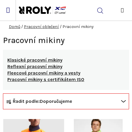
Přejít
na
Hledat
obsah
NÁK
KOŠ
Domů
/
Pracovní oblečení
/
Pracovní mikiny
Pracovní mikiny
Klasické pracovní mikiny
Reflexní pracovní mikiny
Fleecové pracovní mikiny a vesty
Pracovní mikiny s certifikátem ISO
Ř
V
Řadit podle:
Doporučujeme
a
ý
z
p