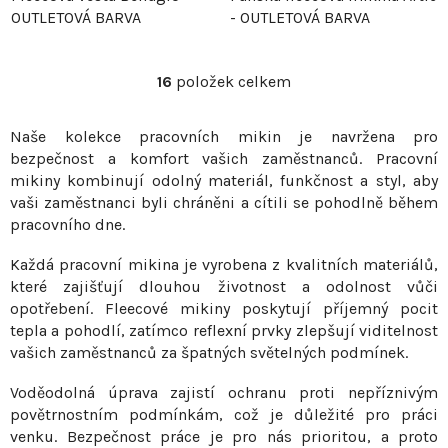
OUTLETOVÁ BARVA
- OUTLETOVÁ BARVA
16
položek celkem
O
v
Naše kolekce pracovních mikin je navržena pro
l
bezpečnost a komfort vašich zaměstnanců. Pracovní
á
mikiny kombinují odolný materiál, funkčnost a styl, aby
d
vaši zaměstnanci byli chráněni a cítili se pohodlně během
a
pracovního dne.
c
í
Každá pracovní mikina je vyrobena z kvalitních materiálů,
p
které zajišťují dlouhou životnost a odolnost vůči
r
opotřebení. Fleecové mikiny poskytují příjemný pocit
v
tepla a pohodlí, zatímco reflexní prvky zlepšují viditelnost
vašich zaměstnanců za špatných světelných podmínek.
k
y
Voděodolná úprava zajistí ochranu proti nepříznivým
v
povětrnostním podmínkám, což je důležité pro práci
ý
venku. Bezpečnost práce je pro nás prioritou, a proto