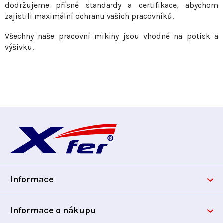
p
dodržujeme přísné standardy a certifikace, abychom
i
zajistili maximální ochranu vašich pracovníků.
s
Všechny naše pracovní mikiny jsou vhodné na potisk a
u
výšivku.
Z
á
p
Informace
a
t
Informace o nákupu