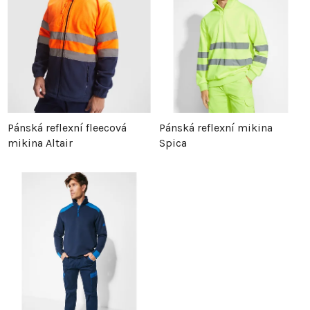
e
i
n
s
í
p
p
r
Pánská reflexní fleecová
Pánská reflexní mikina
mikina Altair
Spica
r
o
o
d
d
u
u
k
k
t