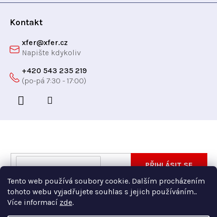
í
Kontakt
xfer
@
xfer.cz
+420 543 235 219
Odebírat newsletter
Vložte svůj e-mail a my vám budeme zasílat informace
E-
PŘIHLÁSIT SE
o nových produktech na našem e-shopu.
mail
Tento web používá soubory cookie. Dalším procházením
Vložením e-mailu souhlasíte s
podmínkami ochrany
tohoto webu vyjadřujete souhlas s jejich používáním..
osobních údajů
Více informací
zde
.