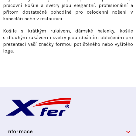
p
pracovní košile a svetry jsou elegantní, profesionální a
i
přitom dostatečně pohodlné pro celodenní nošení v
s
kanceláři nebo v restauraci.
u
Košile s krátkým rukávem, dámské halenky, košile
s dlouhým rukávem i svetry jsou ideálním oblečením pro
prezentaci Vaší značky formou potištěného nebo vyšitého
loga.
Z
á
p
Informace