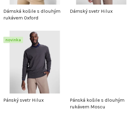
p
r
Dámská košile s dlouhým
Dámský svetr Hilux
rukávem Oxford
r
o
o
d
novinka
d
u
u
k
k
t
t
ů
Pánský svetr Hilux
Pánská košile s dlouhým
ů
rukávem Moscu