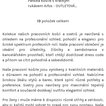
Pánská košile s krátkým
rukávem Aifos - OUTLETOVÁ
BARVA
13
položek celkem
O
v
Kolekce našich pracovních košil a svetrů je navržená s
l
ohledem na profesionální vzhled, pohodlí a eleganci pro
á
široké spektrum profesních rolí. Naše pracovní oblečení je
d
ideální pro úředníky, číšníky a zaměstnance v
a
kancelářském prostředí, kteří chtějí dodržovat dress code
c
a přitom se cítit pohodlně a sebevědomě.
í
p
Naše pracovní košile jsou vyrobeny z kvalitních materiálů
r
s důrazem na pohodlí a profesionální vzhled. Nabízíme
v
širokou škálu stylů a barev, které splní různé potřeby a
preference. Svetry jsou navrženy pro maximální tepelný
k
komfort a současně dodávají outfitu elegantní vzhled.
y
v
Pro ženy i muže máme k dispozici různé střihy a velikosti,
ý
aby si každý mohl vybrat to pravé pro svou postavu. Naše