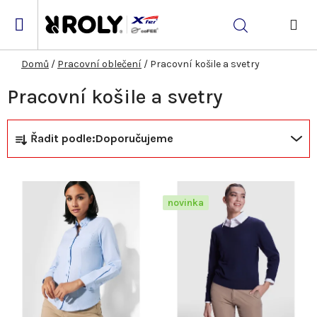
Přejít
na
Hledat
obsah
NÁK
KOŠ
Domů
/
Pracovní oblečení
/
Pracovní košile a svetry
Pracovní košile a svetry
Ř
V
Řadit podle:
Doporučujeme
a
ý
z
p
novinka
e
i
n
s
í
p