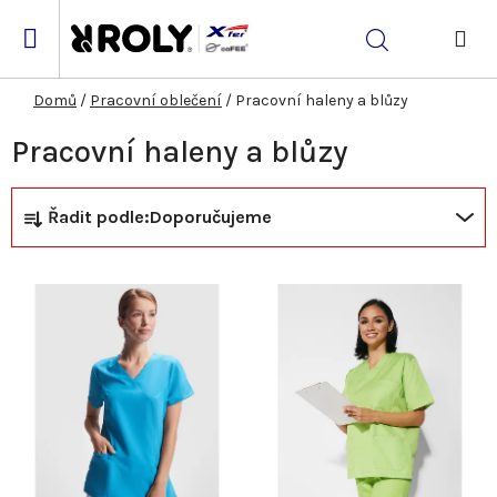
Přejít
na
Hledat
obsah
NÁK
KOŠ
Domů
/
Pracovní oblečení
/
Pracovní haleny a blůzy
Pracovní haleny a blůzy
Ř
V
Řadit podle:
Doporučujeme
a
ý
z
p
e
i
n
s
í
p