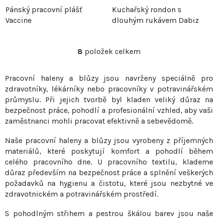
Pánský pracovní plášť
Kuchařský rondon s
Vaccine
dlouhým rukávem Dabiz
8
položek celkem
O
v
Pracovní haleny a blůzy jsou navrženy speciálně pro
l
zdravotníky, lékárníky nebo pracovníky v potravinářském
á
průmyslu. Při jejich tvorbě byl kladen veliký důraz na
d
bezpečnost práce, pohodlí a profesionální vzhled, aby vaši
a
zaměstnanci mohli pracovat efektivně a sebevědomě.
c
í
Naše pracovní haleny a blůzy jsou vyrobeny z příjemných
p
materiálů, které poskytují komfort a pohodlí během
r
celého pracovního dne. U pracovního textilu, klademe
v
důraz především na bezpečnost práce a splnění veškerých
požadavků na hygienu a čistotu, které jsou nezbytné ve
k
zdravotnickém a potravinářském prostředí.
y
v
S pohodlným střihem a pestrou škálou barev jsou naše