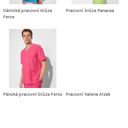
p
r
Dámská pracovní blůza
Pracovní blůza Panacea
Ferox
r
o
o
d
d
u
u
k
k
t
t
ů
Pánská pracovní blůza Ferox
Pracovní halena Arzak
ů