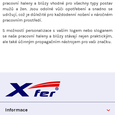
ý
pracovní haleny a blůzy vhodné pro všechny typy postav
p
mužů a žen. Jsou odolné vůči opotřebení a snadno se
i
udržují, což je důležité pro každodenní nošení v náročném
s
pracovním prostředí.
u
S možností personalizace s vaším logem nebo sloganem
se naše pracovní haleny a blůzy stávají nejen praktickým,
ale také účinným propagačním nástrojem pro vaši značku.
Z
á
p
Informace
a