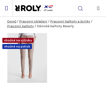
Přejít
na
Hledat
obsah
NÁK
KOŠ
Domů
/
Pracovní oblečení
/
Pracovní kalhoty a šortky
/
Pracovní kalhoty
/
Dámské kalhoty Beverly
vhodné na výšivku
vhodné na potisk