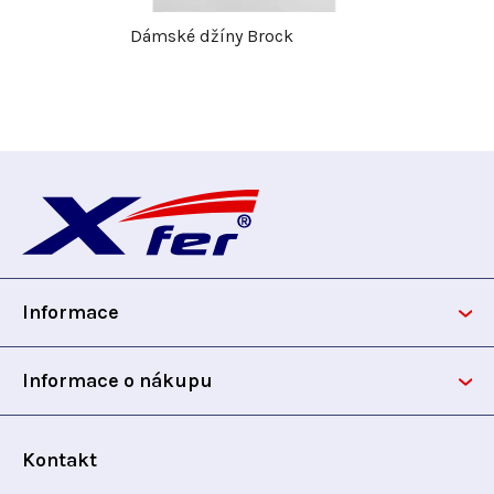
Dámské džíny Brock
Z
á
p
Informace
a
t
Informace o nákupu
í
Kontakt