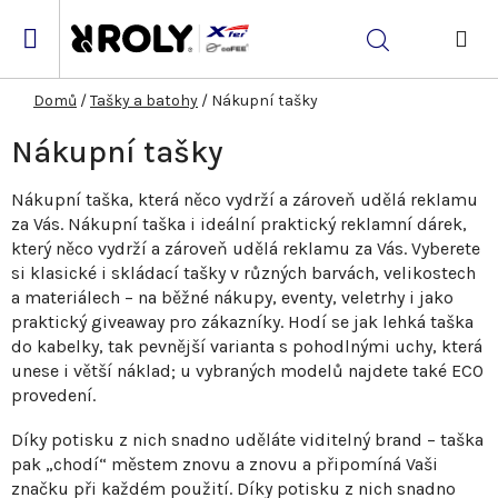
Přejít
na
Hledat
obsah
NÁK
KOŠ
Domů
/
Tašky a batohy
/
Nákupní tašky
Nákupní tašky
Nákupní taška, která něco vydrží a zároveň udělá reklamu
za Vás.
Nákupní taška i ideální praktický reklamní dárek,
který něco vydrží a zároveň udělá reklamu za Vás. Vyberete
si klasické i skládací tašky v různých barvách, velikostech
a materiálech – na běžné nákupy, eventy, veletrhy i jako
praktický giveaway pro zákazníky. Hodí se jak lehká taška
do kabelky, tak pevnější varianta s pohodlnými uchy, která
unese i větší náklad; u vybraných modelů najdete také ECO
provedení.
Díky potisku z nich snadno uděláte viditelný brand – taška
pak „chodí“ městem znovu a znovu a připomíná Vaši
značku při každém použití. Díky potisku z nich snadno