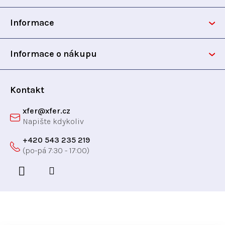
p
k
y
Informace
a
v
ý
t
Informace o nákupu
p
i
í
s
Kontakt
u
xfer
@
xfer.cz
+420 543 235 219
Odebírat newsletter