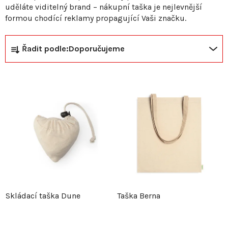
uděláte viditelný brand – nákupní taška je nejlevnější
formou chodící reklamy propagující Vaši značku.
Ř
V
Řadit podle:
Doporučujeme
a
ý
z
p
e
i
n
s
í
p
p
r
Skládací taška Dune
Taška Berna
r
o