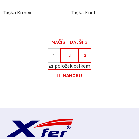
Taška Kimex
Taška Knoll
NAČÍST DALŠÍ 3
1
2
S
O
t
21
položek celkem
v
r
NAHORU
l
á
á
n
d
k
a
o
c
v
Z
í
á
p
n
á
r
í
v