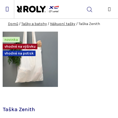
Přejít
na
Hledat
obsah
NÁK
KOŠ
Domů
/
Tašky a batohy
/
Nákupní tašky
/
Taška Zenith
novinka
vhodné na výšivku
vhodné na potisk
Taška Zenith