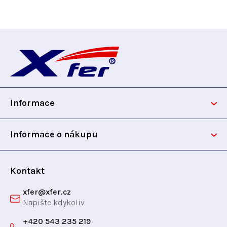
Z
á
p
Informace
a
t
Informace o nákupu
í
Kontakt
xfer
@
xfer.cz
+420 543 235 219