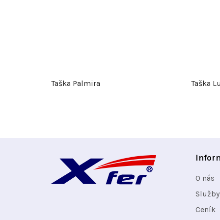
Taška Palmira
Taška L
Z
Infor
á
O nás
p
Služby
Ceník
a