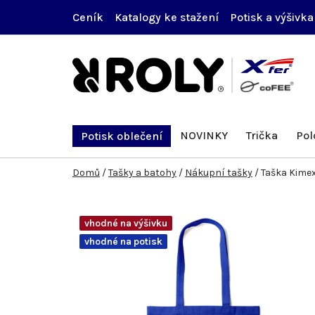
Přejít
Ceník
Katalogy ke stažení
Potisk a výšivka
na
obsah
NOVINKY
Trička
Pol
Potisk oblečení
Domů
/
Tašky a batohy
/
Nákupní tašky
/
Taška Kime
vhodné na výšivku
vhodné na potisk