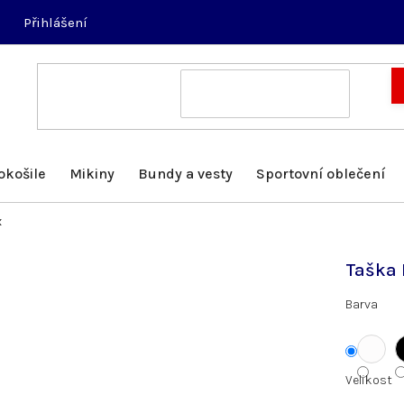
Přihlášení
okošile
Mikiny
Bundy a vesty
Sportovní oblečení
x
Taška
Barva
Velikost