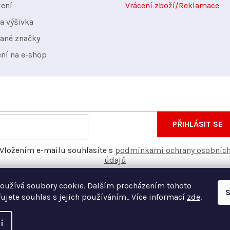
žení
Vrácení zboží/Reklamace
a výšivka
ané značky
ení na e-shop
nformace o nových produktech na našem e-shopu.
E-
PŘIHLÁSIT SE
mail
Vložením e-mailu souhlasíte s
podmínkami ochrany osobníc
údajů
oužívá soubory cookie. Dalším procházením tohoto
S
ujete souhlas s jejich používáním.. Více informací
zde
.
í
Vyt