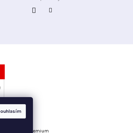
h
ouhlasím
vořil Shoptet Premium