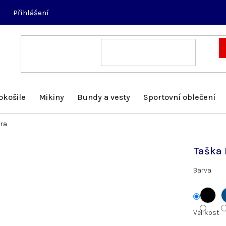
Přihlášení
okošile
Mikiny
Bundy a vesty
Sportovní oblečení
ra
Taška 
Barva
Velikost