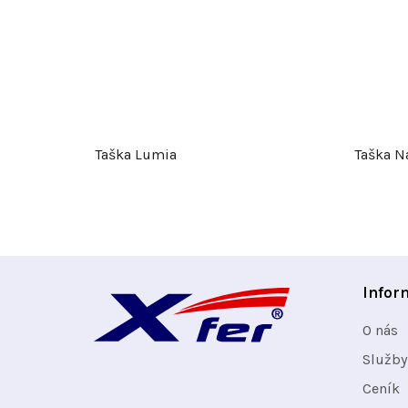
Taška Lumia
Taška N
Z
Infor
á
O nás
p
Služby
Ceník
a