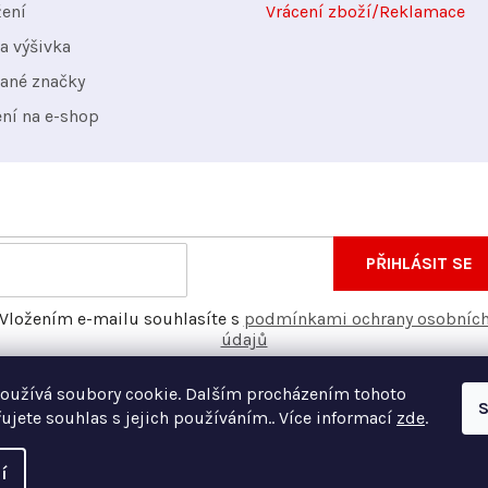
žení
Vrácení zboží/Reklamace
a výšivka
ané značky
ení na e-shop
nformace o nových produktech na našem e-shopu.
E-
PŘIHLÁSIT SE
mail
Vložením e-mailu souhlasíte s
podmínkami ochrany osobníc
údajů
oužívá soubory cookie. Dalším procházením tohoto
S
ujete souhlas s jejich používáním.. Více informací
zde
.
í
Vyt