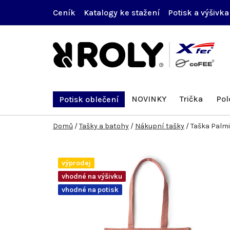
Přejít
Ceník
Katalogy ke stažení
Potisk a výšivka
na
obsah
NOVINKY
Trička
Pol
Potisk oblečení
Domů
/
Tašky a batohy
/
Nákupní tašky
/
Taška Palmi
výprodej
vhodné na výšivku
vhodné na potisk