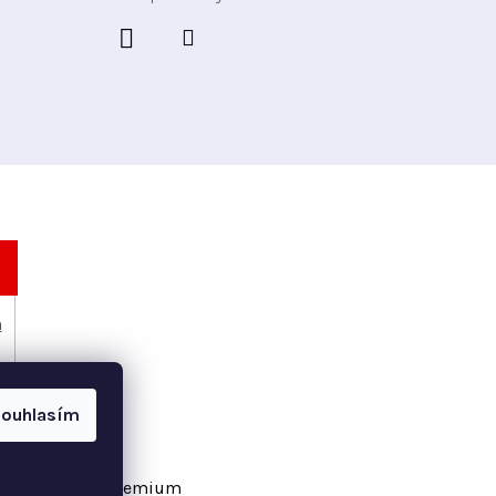
h
ouhlasím
vořil Shoptet Premium