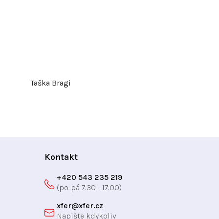
Taška Bragi
Kontakt
+420 543 235 219
xfer
@
xfer.cz