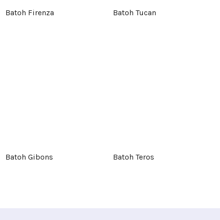
Batoh Firenza
Batoh Tucan
Batoh Gibons
Batoh Teros
Z