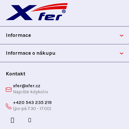
á
p
Informace
a
t
Informace o nákupu
í
Kontakt
xfer
@
xfer.cz
+420 543 235 219