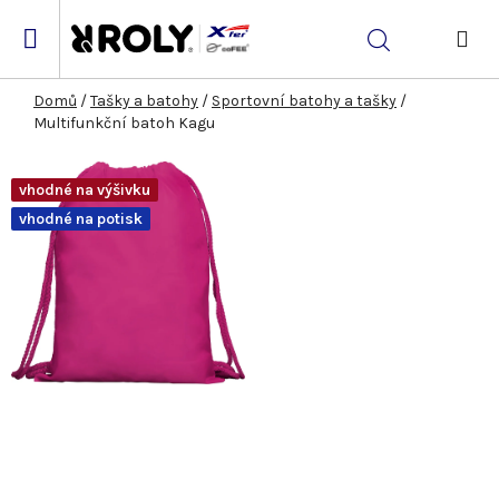
Přejít
na
Hledat
obsah
NÁK
KOŠ
Domů
/
Tašky a batohy
/
Sportovní batohy a tašky
/
Multifunkční batoh Kagu
vhodné na výšivku
vhodné na potisk