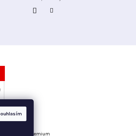
h
ouhlasím
vořil Shoptet Premium