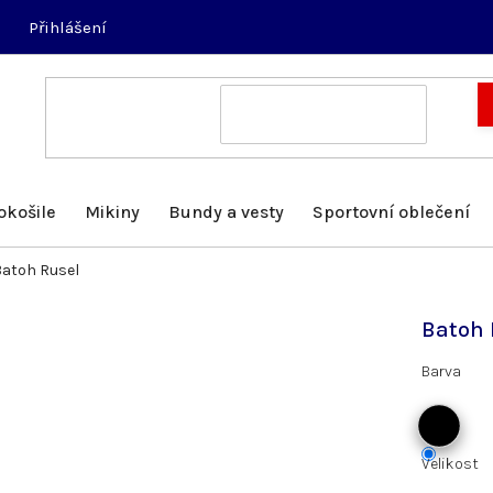
Přihlášení
okošile
Mikiny
Bundy a vesty
Sportovní oblečení
Batoh Rusel
Batoh 
Barva
Velikost