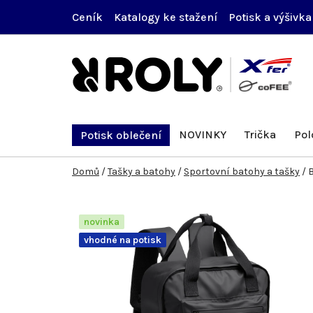
Přejít
Ceník
Katalogy ke stažení
Potisk a výšivka
na
obsah
NOVINKY
Trička
Pol
Potisk oblečení
Domů
/
Tašky a batohy
/
Sportovní batohy a tašky
/
novinka
vhodné na potisk