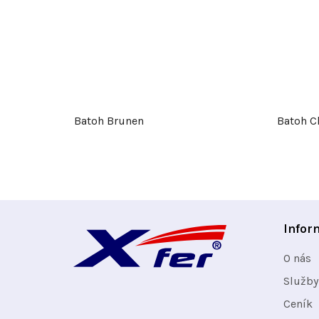
Batoh Brunen
Batoh C
Z
Infor
á
O nás
p
Služby
Ceník
a