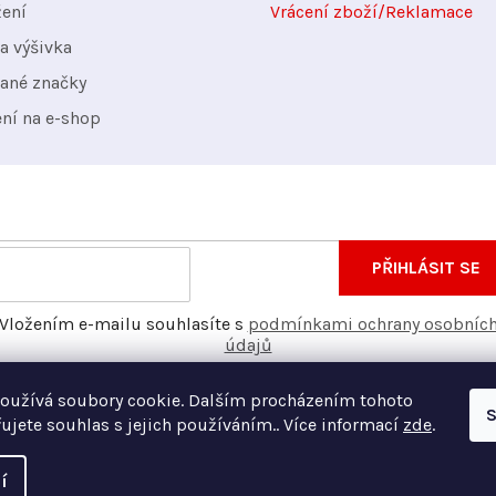
žení
Vrácení zboží/Reklamace
a výšivka
ané značky
ení na e-shop
nformace o nových produktech na našem e-shopu.
E-
PŘIHLÁSIT SE
mail
Vložením e-mailu souhlasíte s
podmínkami ochrany osobníc
údajů
oužívá soubory cookie. Dalším procházením tohoto
S
ujete souhlas s jejich používáním.. Více informací
zde
.
í
Vyt