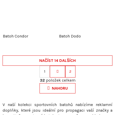
Batoh Condor
Batoh Dodo
NAČÍST 14 DALŠÍCH
1
2
S
O
t
32
položek celkem
v
r
NAHORU
l
á
á
n
d
k
V naší kolekci sportovních batohů nabízíme reklamní
a
doplňky, které jsou ideální pro propagaci vaší značky a
o
c