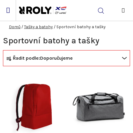
Přejít
na
Hledat
obsah
NÁK
KOŠ
Domů
/
Tašky a batohy
/
Sportovní batohy a tašky
Sportovní batohy a tašky
Ř
V
Řadit podle:
Doporučujeme
a
ý
z
p
e
i
n
s
í
p