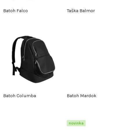
p
r
Batoh Falco
Taška Balmor
r
o
o
d
d
u
u
k
k
t
t
ů
Batoh Columba
Batoh Mardok
ů
novinka