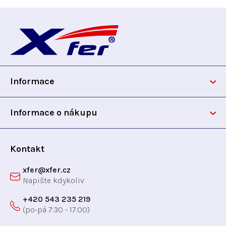
Z
á
p
Informace
a
t
Informace o nákupu
í
Kontakt
xfer
@
xfer.cz
+420 543 235 219