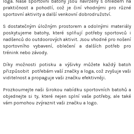
loga. Naše sportovní batohy jsou navrženy s ohledem na
v
í
praktičnost a pohodlí, což je činí vhodnými pro různé
á
p
sportovní aktivity a další venkovní dobrodružství.
n
r
í
S dostatečným úložným prostorem a odolnými materiály
v
poskytujeme batohy, které splňují potřeby sportovců i
k
nadšenců do outdoorových aktivit. Jsou vhodné pro nošení
y
sportovního vybavení, oblečení a dalších potřeb pro
v
trénink nebo závody.
ý
p
Díky možnosti potisku a výšivky můžete každý batoh
i
přizpůsobit potřebám vaší značky a loga, což zvyšuje vaši
s
viditelnost a propaguje vaši značku efektivněji.
u
Prozkoumejte naši širokou nabídku sportovních batohů a
objednejte si ty, které nejen splní vaše potřeby, ale také
vám pomohou zvýraznit vaši značku a logo.