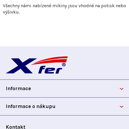
Všechny námi nabízené mikiny jsou vhodné na potisk nebo
výšivku.
Z
á
p
Informace
a
t
Informace o nákupu
í
Kontakt