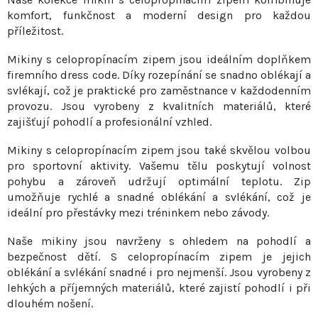
v
í
komfort, funkčnost a moderní design pro každou
á
p
příležitost.
n
r
í
Mikiny s celopropínacím zipem jsou ideálním doplňkem
v
firemního dress code. Díky rozepínání se snadno oblékají a
k
svlékají, což je praktické pro zaměstnance v každodenním
y
provozu. Jsou vyrobeny z kvalitních materiálů, které
v
zajišťují pohodlí a profesionální vzhled.
ý
p
Mikiny s celopropínacím zipem jsou také skvělou volbou
pro sportovní aktivity. Vašemu tělu poskytují volnost
i
pohybu a zároveň udržují optimální teplotu. Zip
s
umožňuje rychlé a snadné oblékání a svlékání, což je
u
ideální pro přestávky mezi tréninkem nebo závody.
Naše mikiny jsou navrženy s ohledem na pohodlí a
bezpečnost dětí. S celopropínacím zipem je jejich
oblékání a svlékání snadné i pro nejmenší. Jsou vyrobeny z
lehkých a příjemných materiálů, které zajistí pohodlí i při
dlouhém nošení.