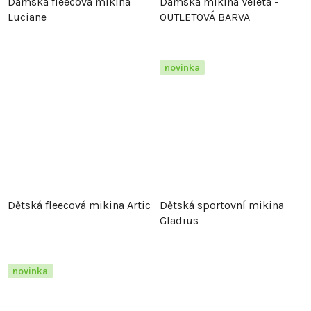
Dámská fleecová mikina
Dámská mikina Veleta -
Luciane
OUTLETOVÁ BARVA
novinka
Dětská fleecová mikina Artic
Dětská sportovní mikina
Gladius
novinka