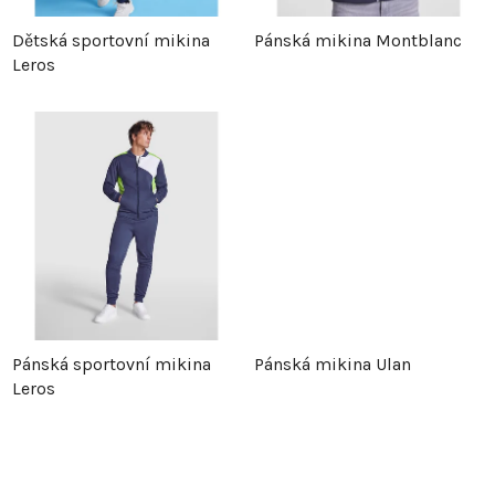
p
r
Dětská sportovní mikina
Pánská mikina Montblanc
Leros
r
o
o
d
d
u
u
k
k
t
t
ů
Pánská sportovní mikina
Pánská mikina Ulan
ů
Leros