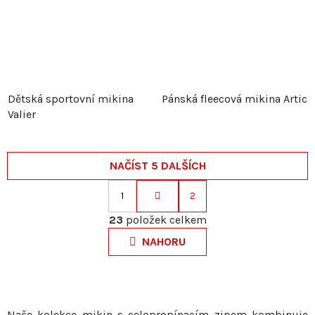
Dětská sportovní mikina
Pánská fleecová mikina Artic
Valier
NAČÍST 5 DALŠÍCH
1
2
S
O
t
23
položek celkem
v
r
NAHORU
l
á
á
n
d
k
a
o
c
Naše kolekce mikin s celopropínacím zipem kombinuje