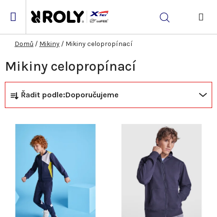
Přejít
na
Hledat
obsah
NÁK
KOŠ
Domů
/
Mikiny
/
Mikiny celopropínací
Mikiny celopropínací
Ř
V
Řadit podle:
Doporučujeme
a
ý
z
p
e
i
n
s
í
p